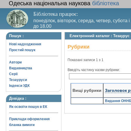
Одеська національна наукова
бібліотека
Бібліотека працює:
понеділок, вівторок, середа, четвер, субота і
до 18.00
Вихідний день – п’ятниця. Останній четвер м
Пошук :
Електронний каталог : Тезаурус
санітарний день
Нові надходження
Рубрики
Простий пошук
Показані записи 1 з 1
Автори
Видавництва
Введіть частину назви рубрики:
Серії
Тезауруси
Індекси УДК
Вищі рубрики
Заголовок 
Довідка :
Видання ОНН
Як освоїти пошук в ЕК
Приклади оформлення
бланка вимоги