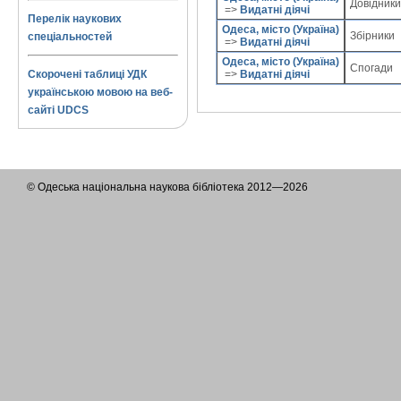
Довідник
=>
Видатні діячі
Перелік наукових
Одеса, місто (Україна)
Збірники
спеціальностей
=>
Видатні діячі
Одеса, місто (Україна)
Спогади
=>
Видатні діячі
Скорочені таблиці УДК
українською мовою на веб-
сайті UDCS
© Одеська національна наукова бібліотека 2012—2026