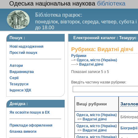
Одеська національна наукова
бібліотека
Бібліотека працює:
понеділок, вівторок, середа, четвер, субота і
до 18.00
Вихідний день – п’ятниця. Останній четвер м
Пошук :
Електронний каталог : Тезаурус 
санітарний день
Нові надходження
Рубрика: Видатні діячі
Простий пошук
Рубрики
-->
Одеса, місто (Україна)
---->
Видатні діячі
Автори
Видавництва
Показані записи 5 з 5
Серії
Введіть частину назви рубрики:
Тезауруси
Індекси УДК
Вищі рубрики
Заголо
Довідка :
Як освоїти пошук в ЕК
Одеса, місто (Україна)
Бібліогра
=>
Видатні діячі
Приклади оформлення
Одеса, місто (Україна)
Біографії
=>
Видатні діячі
бланка вимоги
Одеса, місто (Україна)