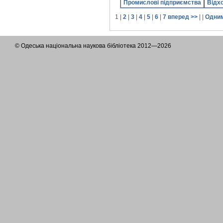
Промислові підприємства
Відх
1
|
2
|
3
|
4
|
5
|
6
|
7
вперед >>
| |
Одним
© Одеська національна наукова бібліотека 2012—2026