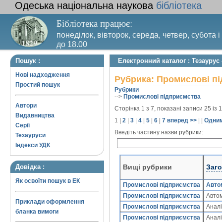
Одеська національна наукова
бібліотека
Бібліотека працює:
понеділок, вівторок, середа, четвер, субота і
до 18.00
Вихідний день – п’ятниця. Останній четвер м
Пошук :
Електронний каталог : Тезаурус
санітарний день
Нові надходження
Рубрика: Промислові п
Простий пошук
Рубрики
-->
Промислові підприємства
Автори
Сторінка 1 з 7, показані записи 25 із 
Видавництва
1
|
2
|
3
|
4
|
5
|
6
|
7
вперед >>
| |
Одним
Серії
Введіть частину назви рубрики:
Тезауруси
Індекси УДК
Вищі рубрики
Заг
Довідка :
Як освоїти пошук в ЕК
Промислові підприємства
Авто
Промислові підприємства
Авто
Приклади оформлення
Промислові підприємства
Анал
бланка вимоги
Промислові підприємства
Аналі