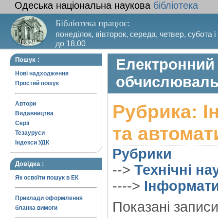
Одеська національна наукова
бібліотека
Бібліотека працює:
понеділок, вівторок, середа, четвер, субота і
до 18.00
Вихідний день – п’ятниця. Останній четвер м
Пошук :
Електронний 
санітарний день
Нові надходження
обчислювальн
Простий пошук
Автори
Рубрика: І
Видавництва
Серії
та автомат
Тезауруси
Індекси УДК
Рубрики
Довідка :
-->
Технічні на
Як освоїти пошук в ЕК
---->
Інформати
Приклади оформлення
Показані записи
бланка вимоги