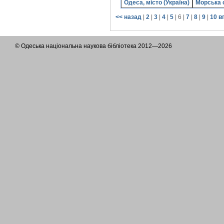
Одеса, місто (Україна)
Морська 
<< назад
|
2
|
3
|
4
|
5
|
6
|
7
|
8
|
9
|
10
в
© Одеська національна наукова бібліотека 2012—2026