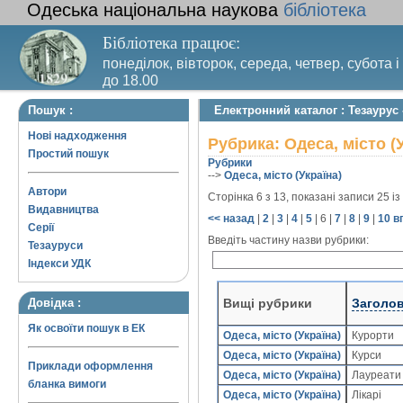
Одеська національна наукова
бібліотека
Бібліотека працює:
понеділок, вівторок, середа, четвер, субота і
до 18.00
Вихідний день – п’ятниця. Останній четвер м
Пошук :
Електронний каталог : Тезаурус 
санітарний день
Нові надходження
Рубрика: Одеса, місто (
Простий пошук
Рубрики
-->
Одеса, місто (Україна)
Автори
Сторінка 6 з 13, показані записи 25 із
Видавництва
<< назад
|
2
|
3
|
4
|
5
|
6
|
7
|
8
|
9
|
10
в
Серії
Введіть частину назви рубрики:
Тезауруси
Індекси УДК
Вищі рубрики
Заголо
Довідка :
Як освоїти пошук в ЕК
Одеса, місто (Україна)
Курорти
Одеса, місто (Україна)
Курси
Приклади оформлення
Одеса, місто (Україна)
Лауреати
бланка вимоги
Одеса, місто (Україна)
Лікарі