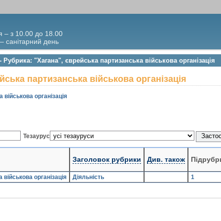
я – з 10.00 до 18.00
 – санітарний день
- Рубрика: "Хагана", єврейська партизанська військова організація
ейська партизанська військова організація
 військова організація
Тезаурус
Заголовок рубрики
Див. також
Підрубр
 військова організація
Діяльність
1