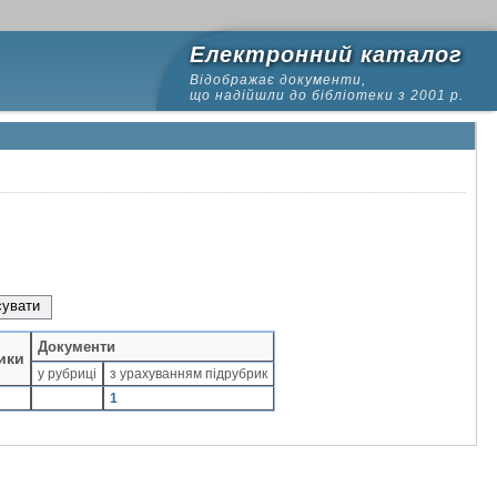
Електронний каталог
Відображає документи,
що надійшли до бібліотеки з 2001 р.
Документи
ики
у рубриці
з урахуванням підрубрик
1