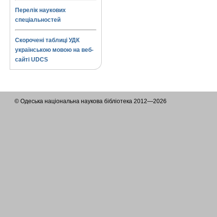
Перелік наукових
спеціальностей
Скорочені таблиці УДК
українською мовою на веб-
сайті UDCS
© Одеська національна наукова бібліотека 2012—2026