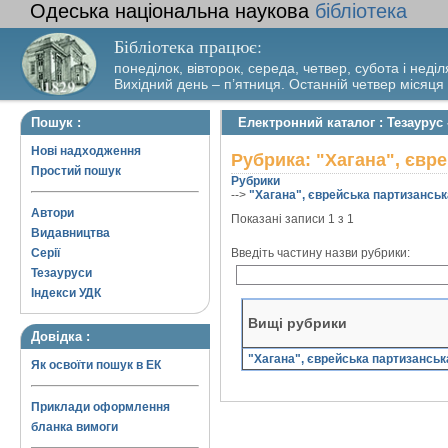
Одеська національна наукова
бібліотека
Бібліотека працює:
понеділок, вівторок, середа, четвер, субота і неділ
Вихідний день – п’ятниця. Останній четвер місяця
Пошук :
Електронний каталог : Тезаурус 
Нові надходження
Рубрика: "Хагана", євр
Простий пошук
Рубрики
-->
"Хагана", єврейська партизанська
Автори
Показані записи 1 з 1
Видавництва
Серії
Введіть частину назви рубрики:
Тезауруси
Індекси УДК
Вищі рубрики
Довідка :
"Хагана", єврейська партизанська
Як освоїти пошук в ЕК
Приклади оформлення
бланка вимоги