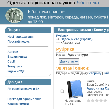
Одеська національна наукова
бібліотека
Бібліотека працює:
понеділок, вівторок, середа, четвер, субота і
до 18.00
Вихідний день – п’ятниця. Останній четвер м
Пошук :
Електронний каталог : Книги у 
санітарний день
Рубрики
Нові надходження
-->
Одеса, місто (Україна)
Простий пошук
----> Адвокатура
Рубрика
Автори
Адвокатура
Назва:
Видавництва
Серії
Друк списку
Тезауруси
Зв'язані описи:
Індекси УДК
Відобразити для друку:
сторінку
|
інв
Книга
Довідка :
Емец Сергей И
Адвокаты Од
Як освоїти пошук в ЕК
Друк, 2000 г.
ISBN 966-7487-69
Приклади оформлення
Недоступно
бланка вимоги
0 из 4