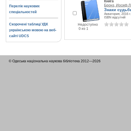
Книга
Бронз, Иосиф Л
Перелік наукових
Знаки судьб
спеціальностей
Акватория, 2016 г.
ISBN відсутній
Скорочені таблиці УДК
Недоступно
0 из 1
українською мовою на веб-
сайті UDCS
© Одеська національна наукова бібліотека 2012—2026