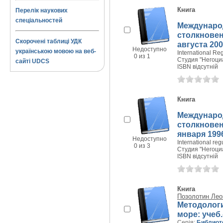
Книга
Перелік наукових
спеціальностей
Междунаро
столкновени
Скорочені таблиці УДК
августа 200
Недоступно
українською мовою на веб-
International Re
0 из 1
Студия "Негоциа
сайті UDCS
ISBN відсутній
Книга
Междунаро
столкновени
января 1996
Недоступно
International reg
0 из 3
Студия "Негоциа
ISBN відсутній
Книга
Позолотин Лео
Методологи
море: учеб.
Серія:
Библиот