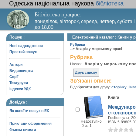
Одеська національна наукова
бібліотека
Бібліотека працює:
понеділок, вівторок, середа, четвер, субота і
до 18.00
Вихідний день – п’ятниця. Останній четвер м
Пошук :
Електронний каталог : Книги у 
санітарний день
Рубрики
Нові надходження
--> Аварія у морському праві
Простий пошук
Рубрика
Аварія у морському пр
Назва:
Автори
Видавництва
Друк списку
Серії
Зв'язані описи:
Тезауруси
Відобразити для друку:
сторінку
|
інв
Індекси УДК
Книга
Довідка :
Междунаро
Як освоїти пошук в ЕК
столкновени
РосКонсульт, 200
Недоступно
ISBN 5-89805-0
Приклади оформлення
0 из 1
бланка вимоги