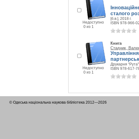
Інноваційн
сталого ро
[б.в.], 2018 г.
Недоступно
ISBN 978-966-0
0 из 1
Книга
Стадник, Вале
Управління
партнерськ
Друкарня "Рута",
Недоступно
ISBN 978-617-7
0 из 1
© Одеська національна наукова бібліотека 2012—2026