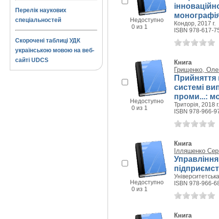
інноваційн
Перелік наукових
монографі
спеціальностей
Недоступно
Кондор, 2017 г.
0 из 1
ISBN 978-617-7
Скорочені таблиці УДК
українською мовою на веб-
сайті UDCS
Книга
Грищенко, Оле
Прийняття 
системі ви
проми...: 
Недоступно
Триторія, 2018 г
0 из 1
ISBN 978-966-9
Книга
Ілляшенко Сер
Управління
підприємст
Університетська 
Недоступно
ISBN 978-966-6
0 из 1
Книга