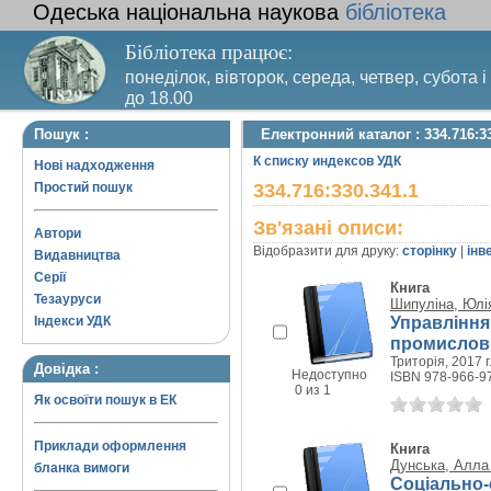
Одеська національна наукова
бібліотека
Бібліотека працює:
понеділок, вівторок, середа, четвер, субота і
до 18.00
Вихідний день – п’ятниця. Останній четвер м
Пошук :
Електронний каталог : 334.716:3
санітарний день
К списку индексов УДК
Нові надходження
Простий пошук
334.716:330.341.1
Зв'язані описи:
Автори
Відобразити для друку:
сторінку
|
інв
Видавництва
Серії
Книга
Тезауруси
Шипуліна, Юлія
Управління
Індекси УДК
промислови
Триторія, 2017 г
Довідка :
Недоступно
ISBN 978-966-9
0 из 1
Як освоїти пошук в ЕК
Приклади оформлення
Книга
Дунська, Алла
бланка вимоги
Соціально-