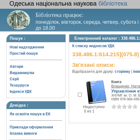
Одеська національна наукова
бібліотека
Бібліотека працює:
понеділок, вівторок, середа, четвер, субота і
до 18.00
Вихідний день – п’ятниця. Останній четвер м
Пошук :
Електронний каталог : 338.486.1:
санітарний день
К списку индексов УДК
Нові надходження
Простий пошук
338.486.1:614.215](075.8)
Зв'язані описи:
Автори
Відобразити для друку:
сторінку
|
інв
Видавництва
Серії
Книга
Тезауруси
Влащенко, Ната
Управління к
Індекси УДК
ХНУМГ ім. О. М. Б
ISBN 978-966-695
Довідка :
Недоступно
0 из 1
Як освоїти пошук в ЕК
Приклади оформлення
бланка вимоги