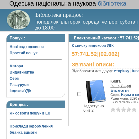
Одеська національна наукова
бібліотека
Бібліотека працює:
понеділок, вівторок, середа, четвер, субота і
до 18.00
Вихідний день – п’ятниця. Останній четвер м
Пошук :
Електронний каталог : 57:741.52]
санітарний день
К списку индексов УДК
Нові надходження
Простий пошук
57:741.52](02.062)
Зв'язані описи:
Автори
Відобразити для друку:
сторінку
|
інв
Видавництва
Серії
Книга
Тезауруси
Ґонік, Ларрі
Біологія
Індекси УДК
Серія:
Наука в к
Рідна мова, 2020 г
ISBN 978-966-917
Довідка :
Недоступно
0 из 2
Як освоїти пошук в ЕК
Приклади оформлення
бланка вимоги