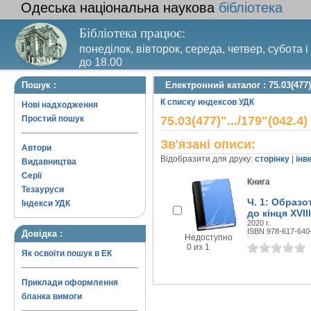
Одеська національна наукова
бібліотека
Бібліотека працює:
понеділок, вівторок, середа, четвер, субота і
до 18.00
Вихідний день – п’ятниця. Останній четвер м
Пошук :
Електронний каталог : 75.03(477)"
санітарний день
К списку индексов УДК
Нові надходження
Простий пошук
75.03(477)".../179"(042.4)
Зв'язані описи:
Автори
Відобразити для друку:
сторінку
|
інв
Видавництва
Серії
Книга
Тезауруси
Ч. 1: Образо
Індекси УДК
до кінця XVIII
2020 г.
ISBN 978-617-640
Довідка :
Недоступно
0 из 1
Як освоїти пошук в ЕК
Приклади оформлення
бланка вимоги