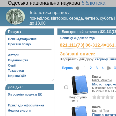
Одеська національна наукова
бібліотека
Бібліотека працює:
понеділок, вівторок, середа, четвер, субота і
до 18.00
Вихідний день – п’ятниця. Останній четвер м
Пошук :
Електронний каталог : 821.111(73
санітарний день
К списку индексов УДК
Нові надходження
Простий пошук
821.111(73)'06-312.4=161
Зв'язані описи:
Автори
Відобразити для друку:
сторінку
|
інв
Видавництва
Серії
Перша
1
2
3
4
О
Тезауруси
Індекси УДК
Книга
Ріґґз, Ренсом
Місто порожн
Довідка :
Книжковий Клуб "К
ISBN 978-966-14-
Як освоїти пошук в ЕК
Недоступно
0 из 1
Приклади оформлення
Книга
бланка вимоги
Кленсі, Том
Право остат