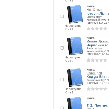
0 из 1
Книга
Кінг, Стівен
Історія Лізі:
Lisey's story
Книжковий Клуб "К
ISBN 978-617-12-
Недоступно
0 из 1
Книга
Метьюз, Джейс
Червоний го
Red sparrow
Книжковий Клуб "К
ISBN 978-617-12-
Недоступно
0 из 2
Книга
Браун, Ден
Код да Вінчі:
Книжковий Клуб "К
ISBN 978-617-12-
Недоступно
0 из 1
Книга
Т. 2: Протис
2017 г.