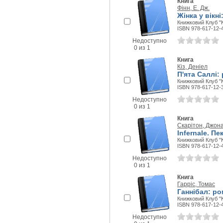
Книга
Фінн, Е. Дж.
Жінка у вікні
Книжковий Клуб "К
ISBN 978-617-12-
Недоступно
0 из 1
Книга
Кіз, Деніел
П'ята Саллі:
Книжковий Клуб "К
ISBN 978-617-12-
Недоступно
0 из 1
Книга
Скарітон, Джон
Infernale. П
Книжковий Клуб "К
ISBN 978-617-12-
Недоступно
0 из 1
Книга
Гарріс, Томас
Ганнібал: ро
Книжковий Клуб "К
ISBN 978-617-12-
Недоступно