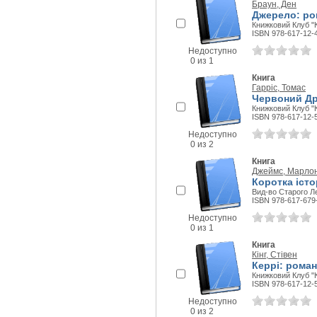
Браун, Ден
Джерело: ро
Книжковий Клуб "К
ISBN 978-617-12-
Недоступно
0 из 1
Книга
Гарріс, Томас
Червоний Др
Книжковий Клуб "К
ISBN 978-617-12-
Недоступно
0 из 2
Книга
Джеймс, Марло
Коротка істо
Вид-во Старого Ле
ISBN 978-617-679
Недоступно
0 из 1
Книга
Кінг, Стівен
Керрі: роман
Книжковий Клуб "К
ISBN 978-617-12-
Недоступно
0 из 2