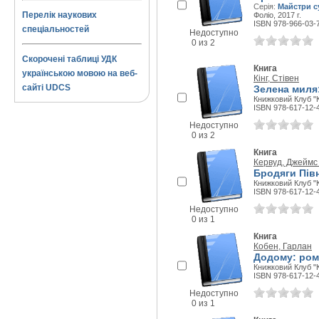
Серія:
Майстри с
Перелік наукових
Фоліо, 2017 г.
ISBN 978-966-03-
спеціальностей
Недоступно
0 из 2
Скорочені таблиці УДК
Книга
українською мовою на веб-
Кінг, Стівен
сайті UDCS
Зелена миля
Книжковий Клуб "К
ISBN 978-617-12-
Недоступно
0 из 2
Книга
Кервуд, Джеймс
Бродяги Пів
Книжковий Клуб "К
ISBN 978-617-12-
Недоступно
0 из 1
Книга
Кобен, Гарлан
Додому: ром
Книжковий Клуб "К
ISBN 978-617-12-
Недоступно
0 из 1