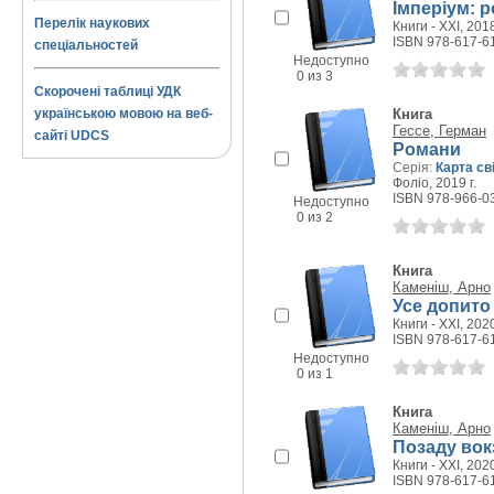
Імперіум: 
Перелік наукових
Книги - XXI, 2018
ISBN 978-617-6
спеціальностей
Недоступно
0 из 3
Скорочені таблиці УДК
українською мовою на веб-
Книга
Гессе, Герман
сайті UDCS
Романи
Серія:
Карта св
Фоліо, 2019 г.
ISBN 978-966-0
Недоступно
0 из 2
Книга
Каменіш, Арно
Усе допито
Книги - XXI, 2020
ISBN 978-617-6
Недоступно
0 из 1
Книга
Каменіш, Арно
Позаду вок
Книги - XXI, 2020
ISBN 978-617-6