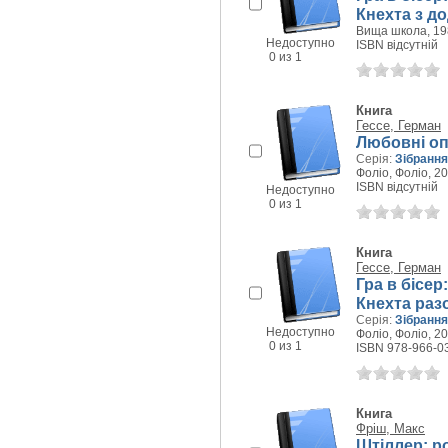
Кнехта з д
Вища школа, 198
Недоступно
ISBN відсутній
0 из 1
Книга
Гессе, Герман
Любовні оп
Серія:
Зібрання
Фоліо, Фоліо, 20
ISBN відсутній
Недоступно
0 из 1
Книга
Гессе, Герман
Гра в бісер
Кнехта раз
Серія:
Зібрання
Недоступно
Фоліо, Фоліо, 20
0 из 1
ISBN 978-966-0
Книга
Фріш, Макс
Штіллер: р