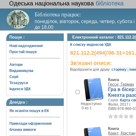
Одеська національна наукова
бібліотека
Бібліотека працює:
понеділок, вівторок, середа, четвер, субота і
до 18.00
Вихідний день – п’ятниця. Останній четвер м
Пошук :
Електронний каталог : 821.112.2(
санітарний день
К списку индексов УДК
Нові надходження
Простий пошук
821.112.2(494)'06-31=161
Зв'язані описи:
Автори
Відобразити для друку:
сторінку
|
інв
Видавництва
Серії
Книга
Тезауруси
Гессе, Герман
Гра в бісе
Індекси УДК
Кнехта раз
Серія:
Карта св
Довідка :
Недоступно
Фоліо, 2017 г.
0 из 1
ISBN 978-966-0
Як освоїти пошук в ЕК
Приклади оформлення
Книга
бланка вимоги
Крахт, Крістіан