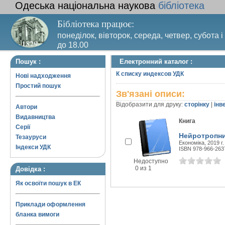
Одеська національна наукова
бібліотека
Бібліотека працює:
понеділок, вівторок, середа, четвер, субота і
до 18.00
Вихідний день – п’ятниця. Останній четвер м
Пошук :
Електронний каталог :
санітарний день
К списку индексов УДК
Нові надходження
Простий пошук
Зв'язані описи:
Відобразити для друку:
сторінку
|
інв
Автори
Видавництва
Книга
Серії
Нейротропни
Тезауруси
Економіка, 2019 г.
Індекси УДК
ISBN 978-966-263
Недоступно
0 из 1
Довідка :
Як освоїти пошук в ЕК
Приклади оформлення
бланка вимоги