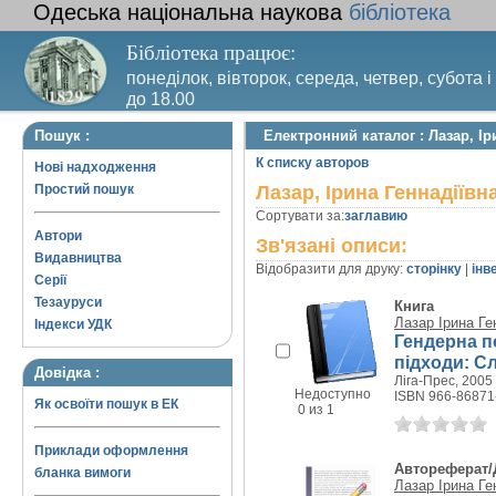
Одеська національна наукова
бібліотека
Бібліотека працює:
понеділок, вівторок, середа, четвер, субота і
до 18.00
Вихідний день – п’ятниця. Останній четвер м
Пошук :
Електронний каталог : Лазар, Ір
санітарний день
К списку авторов
Нові надходження
Простий пошук
Лазар, Ірина Геннадіївн
Сортувати за:
заглавию
Автори
Зв'язані описи:
Видавництва
Відобразити для друку:
сторінку
|
інв
Серії
Тезауруси
Книга
Лазар Ірина Ге
Індекси УДК
Гендерна по
підходи: С
Довідка :
Ліга-Прес, 2005 
Недоступно
ISBN 966-86871
Як освоїти пошук в ЕК
0 из 1
Приклади оформлення
Автореферат/
бланка вимоги
Лазар Ірина Ге