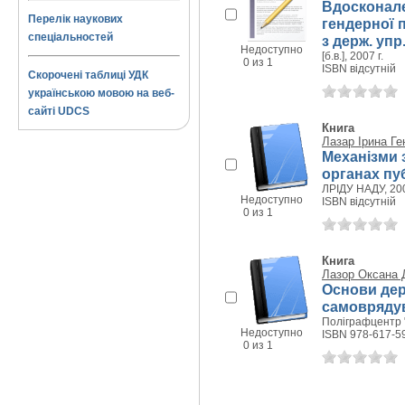
Вдосконале
Перелік наукових
гендерної п
спеціальностей
з держ. упр.
Недоступно
[б.в.], 2007 г.
0 из 1
ISBN відсутній
Скорочені таблиці УДК
українською мовою на веб-
сайті UDCS
Книга
Лазар Ірина Ге
Механізми 
органах пу
ЛРІДУ НАДУ, 200
Недоступно
ISBN відсутній
0 из 1
Книга
Лазор Оксана 
Основи дер
самоврядув
Поліграфцентр "Л
Недоступно
ISBN 978-617-5
0 из 1