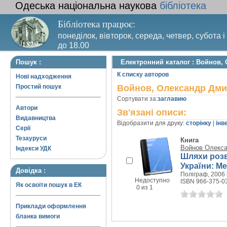
Одеська національна наукова
бібліотека
Бібліотека працює:
понеділок, вівторок, середа, четвер, субота і
до 18.00
Вихідний день – п’ятниця. Останній четвер м
Пошук :
Електронний каталог : Войнов,
санітарний день
К списку авторов
Нові надходження
Простий пошук
Войнов, Олександр Дм
Сортувати за:
заглавию
Автори
Зв'язані описи:
Видавництва
Відобразити для друку:
сторінку
|
інв
Серії
Тезауруси
Книга
Войнов Олекс
Індекси УДК
Шляхи розв
України: М
Довідка :
Поліграф, 2006 г
Недоступно
ISBN 966-375-0
Як освоїти пошук в ЕК
0 из 1
Приклади оформлення
бланка вимоги