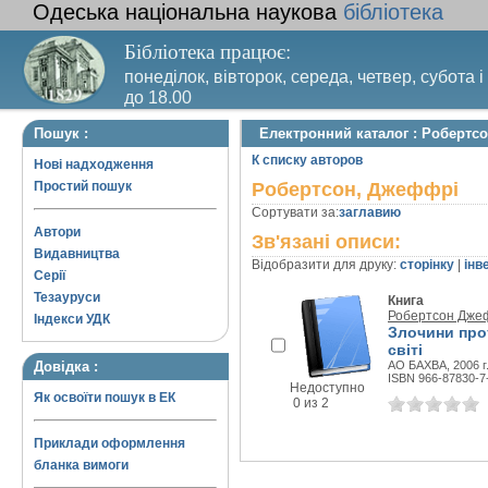
Одеська національна наукова
бібліотека
Бібліотека працює:
понеділок, вівторок, середа, четвер, субота і
до 18.00
Вихідний день – п’ятниця. Останній четвер м
Пошук :
Електронний каталог : Робертс
санітарний день
К списку авторов
Нові надходження
Простий пошук
Робертсон, Джеффрі
Сортувати за:
заглавию
Автори
Зв'язані описи:
Видавництва
Відобразити для друку:
сторінку
|
інв
Серії
Тезауруси
Книга
Робертсон Дже
Індекси УДК
Злочини про
світі
Довідка :
АО БАХВА, 2006 г
ISBN 966-87830-7
Недоступно
Як освоїти пошук в ЕК
0 из 2
Приклади оформлення
бланка вимоги