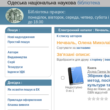
Одеська національна наукова
бібліотека
Бібліотека працює:
понеділок, вівторок, середа, четвер, субота і
до 18.00
Вихідний день – п’ятниця. Останній четвер м
Пошук :
Електронний каталог : Нечваль
санітарний день
К списку авторов
Нові надходження
Простий пошук
Нечваль, Олена Микола
Сортувати за:
заглавию
Автори
Зв'язані описи:
Видавництва
Відобразити для друку:
сторінку
|
інв
Серії
Тезауруси
Книга
Дудка Ганна Ів
Індекси УДК
Збірник фа
метод. посі
Довідка :
культури т
Недоступно
Вид-во Ніжин. де
Як освоїти пошук в ЕК
0 из 1
ISBN відсутній
Приклади оформлення
бланка вимоги