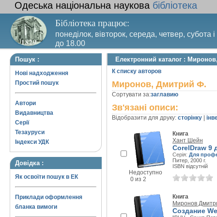
Одеська національна наукова
бібліотека
Бібліотека працює:
понеділок, вівторок, середа, четвер, субота і
до 18.00
Вихідний день – п’ятниця. Останній четвер м
Пошук :
Електронний каталог : Миронов
санітарний день
К списку авторов
Нові надходження
Простий пошук
Миронов, Дмитрий Ф.
Сортувати за:
заглавию
Автори
Зв'язані описи:
Видавництва
Відобразити для друку:
сторінку
|
інв
Серії
Тезауруси
Книга
Хант Шейн
Індекси УДК
CorelDraw 9
Серія:
Для проф
Питер, 2000 г.
Довідка :
ISBN відсутній
Недоступно
Як освоїти пошук в ЕК
0 из 2
Книга
Приклади оформлення
Миронов Дмитр
бланка вимоги
Создание We