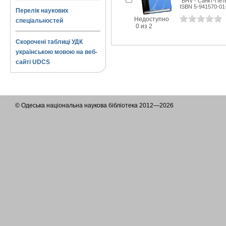
"BHV - Санкт-Пете
ISBN 5-941570-01
Перелік наукових
Недоступно
спеціальностей
0 из 2
Скорочені таблиці УДК
українською мовою на веб-
сайті UDCS
© Одеська національна наукова бібліотека 2012—2026