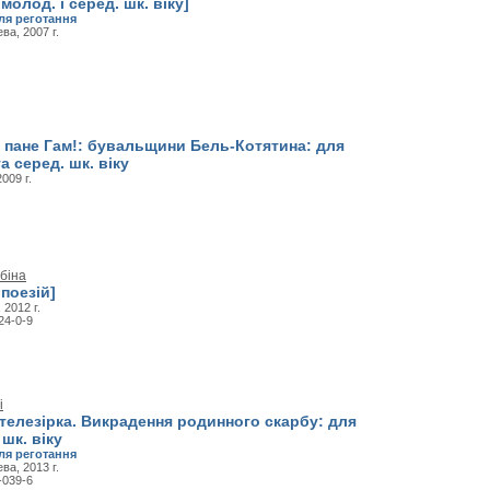
молод. і серед. шк. віку]
ля реготання
ва, 2007 г.
, пане Гам!: бувальщини Бель-Котятина: для
 серед. шк. віку
009 г.
біна
 поезій]
 2012 г.
24-0-9
і
 телезірка. Викрадення родинного скарбу: для
 шк. віку
ля реготання
ва, 2013 г.
-039-6