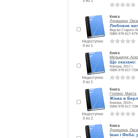
0 из 1
Книга
Луцишина, Окс
Любовне жит
Вид-во Старого Ле
ISBN 978-617-679
Недоступно
0 из 1
Книга
Мельничук, Аск
Що сказано:
Комора, 2017 г.
ISBN 978-617-728
Недоступно
0 из 1
Книга
Гіллерс, Марта
Жінка в Берл
Комора, 2019 г.
ISBN 978-617-728
Недоступно
0 из 2
Книга
Луцишина, Окс
Іван і Феба: