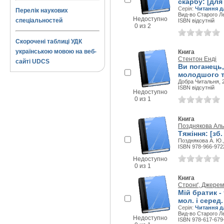
скарбу: [для 
Серія:
Читання д
Перелік наукових
Вид-во Старого Ле
Недоступно
спеціальностей
ISBN відсутній
0 из 2
Скорочені таблиці УДК
українською мовою на веб-
Книга
Стентон Енді
сайті UDCS
Ви поганець
молодшого та
Добра Читальня, 2
ISBN відсутній
Недоступно
0 из 1
Книга
Позднякова Аль
Тяжіння: [зб.
Позднякова А. Ю.,
ISBN 978-966-972
Недоступно
0 из 1
Книга
Стронґ, Джерем
Мій братик -
мол. і серед.
Серія:
Читання д
Вид-во Старого Ле
Недоступно
ISBN 978-617-679