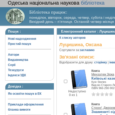
Одеська національна наукова
бібліотека
Бібліотека працює:
понеділок, вівторок, середа, четвер, субота і неділ
Вихідний день – п’ятниця. Останній четвер місяця
Пошук :
Електронний каталог : Луцишин
К списку авторов
Нові надходження
Простий пошук
Луцишина, Оксана
Сортувати за:
заглавию
Автори
Зв'язані описи:
Видавництва
Відобразити для друку:
сторінку
|
інв
Серії
Тезауруси
Книга
Мензатюк Зірка
Індекси УДК
Київські каз
Kyiv Stories
Вид-во Старого Ле
Довідка :
ISBN 966-290-902
Недоступно
Як освоїти пошук в ЕК
0 из 1
Книга
Приклади оформлення
Стронґ, Джерем
бланка вимоги
Знамениті с