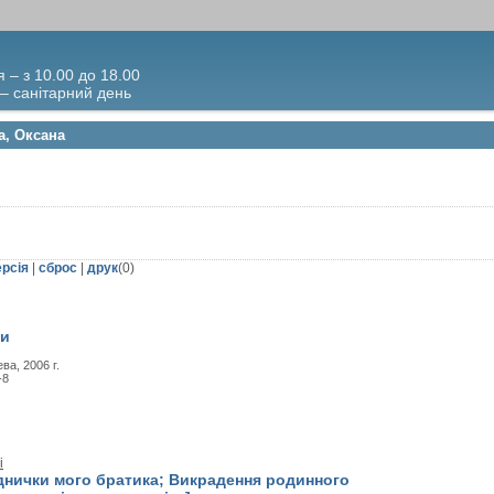
я – з 10.00 до 18.00
 – санітарний день
а, Оксана
ерсія
|
сброс
|
друк
(
0
)
ки
ва, 2006 г.
-8
і
іднички мого братика; Викрадення родинного