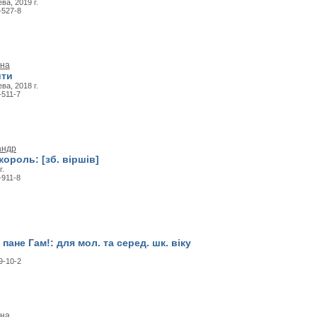
ва, 2019 г.
-527-8
ана
ити
ва, 2018 г.
-511-7
андр
ороль: [зб. віршів]
г.
-911-8
 пане Гам!: для мол. та серед. шк. віку
9-10-2
ана