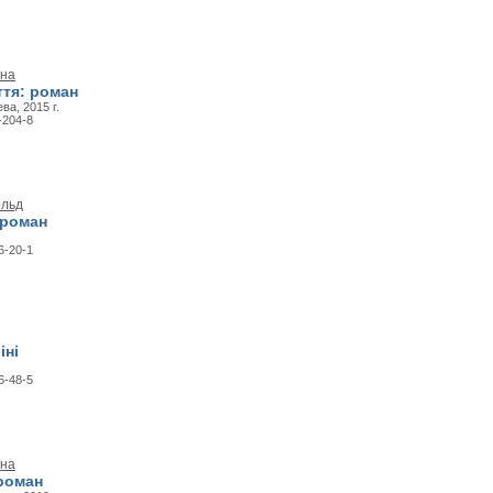
ана
тя: роман
ва, 2015 г.
-204-8
ольд
 роман
6-20-1
іні
6-48-5
ана
 роман