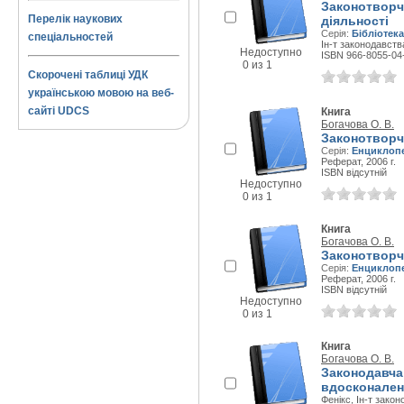
Законотворчі
Перелік наукових
діяльності
Серія:
Бібліотек
спеціальностей
Ін-т законодавств
Недоступно
ISBN 966-8055-04
0 из 1
Скорочені таблиці УДК
українською мовою на веб-
сайті UDCS
Книга
Богачова О. В.
Законотворчи
Серія:
Енциклопе
Реферат, 2006 г.
ISBN відсутній
Недоступно
0 из 1
Книга
Богачова О. В.
Законотворч
Серія:
Енциклопе
Реферат, 2006 г.
ISBN відсутній
Недоступно
0 из 1
Книга
Богачова О. В.
Законодавча 
вдосконаленн
Фенікс, Ін-т зако