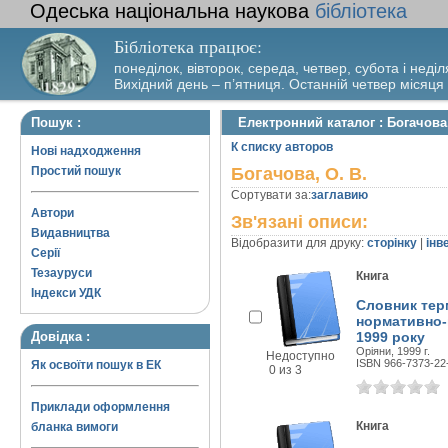
Одеська національна наукова
бібліотека
Бібліотека працює:
понеділок, вівторок, середа, четвер, субота і неділ
Вихідний день – п’ятниця. Останній четвер місяця
Пошук :
Електронний каталог : Богачова,
К списку авторов
Нові надходження
Простий пошук
Богачова, О. В.
Сортувати за:
заглавию
Автори
Зв'язані описи:
Видавництва
Відобразити для друку:
сторінку
|
інв
Серії
Тезауруси
Книга
Індекси УДК
Словник терм
нормативно-п
Довідка :
1999 року
Оріяни, 1999 г.
Недоступно
ISBN 966-7373-22
Як освоїти пошук в ЕК
0 из 3
Приклади оформлення
Книга
бланка вимоги