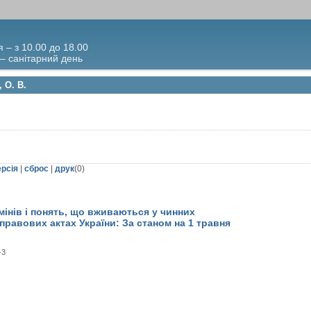
я – з 10.00 до 18.00
 – санітарний день
 О. В.
ерсія
|
сброс
|
друк
(
0
)
інів і понять, що вживаються у чинних
равових актах України: За станом на 1 травня
-3