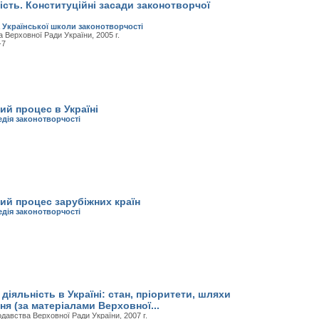
сть. Конституційні засади законотворчої
а Української школи законотворчості
а Верховної Ради України, 2005 г.
-7
й процес в Україні
дія законотворчості
ий процес зарубіжних країн
дія законотворчості
діяльність в Україні: стан, пріоритети, шляхи
я (за матеріалами Верховної...
нодавства Верховної Ради України, 2007 г.