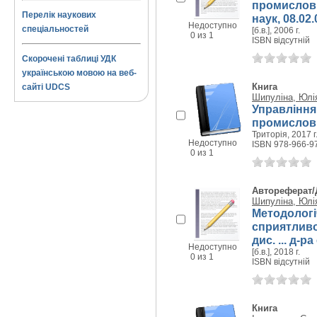
промислових
Перелік наукових
наук, 08.02.
Недоступно
спеціальностей
[б.в.], 2006 г.
0 из 1
ISBN відсутній
Скорочені таблиці УДК
українською мовою на веб-
Книга
сайті UDCS
Шипуліна, Юлія
Управління
промислови
Триторія, 2017 г
Недоступно
ISBN 978-966-9
0 из 1
Автореферат/
Шипуліна, Юлія
Методологі
сприятливо
дис. ... д-р
Недоступно
[б.в.], 2018 г.
0 из 1
ISBN відсутній
Книга