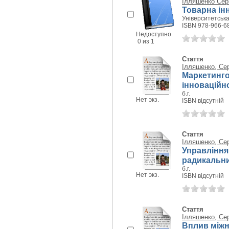
Ілляшенко Сер
Товарна ін
Університетська 
ISBN 978-966-6
Недоступно
0 из 1
Стаття
Ілляшенко, Се
Маркетинго
інноваційн
б.г.
Нет экз.
ISBN відсутній
Стаття
Ілляшенко, Се
Управління
радикальни
б.г.
Нет экз.
ISBN відсутній
Стаття
Ілляшенко, Се
Вплив міжн