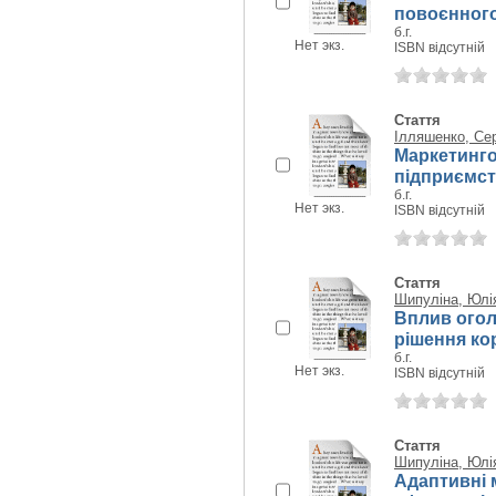
повоєнного
б.г.
Нет экз.
ISBN відсутній
Стаття
Ілляшенко, Се
Маркетинго
підприємс
б.г.
Нет экз.
ISBN відсутній
Стаття
Шипуліна, Юлія
Вплив огол
рішення ко
б.г.
Нет экз.
ISBN відсутній
Стаття
Шипуліна, Юлія
Адаптивні 