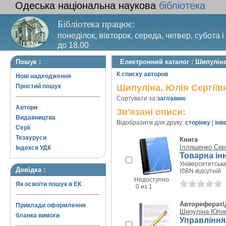
Одеська національна наукова
бібліотека
Бібліотека працює:
понеділок, вівторок, середа, четвер, субота і
до 18.00
Вихідний день – п’ятниця. Останній четвер м
Пошук :
Електронний каталог : Шипуліна
санітарний день
К списку авторов
Нові надходження
Простий пошук
Шипуліна, Юлія Сергіїв
Сортувати за:
заглавию
Автори
Зв'язані описи:
Видавництва
Відобразити для друку:
сторінку
|
інв
Серії
Тезауруси
Книга
Ілляшенко Сер
Індекси УДК
Товарна ін
Університетська 
Довідка :
ISBN відсутній
Недоступно
Як освоїти пошук в ЕК
0 из 1
Автореферат/
Приклади оформлення
Шипуліна Юлія
бланка вимоги
Управління