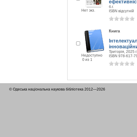
ефективніс
б.г.
Нет экз.
ISBN відсутній
Книга
Інтелектуа
інноваційн
Триторія, 2025 г
Недоступно
ISBN 978-617-7
0 из 1
© Одеська національна наукова бібліотека 2012—2026