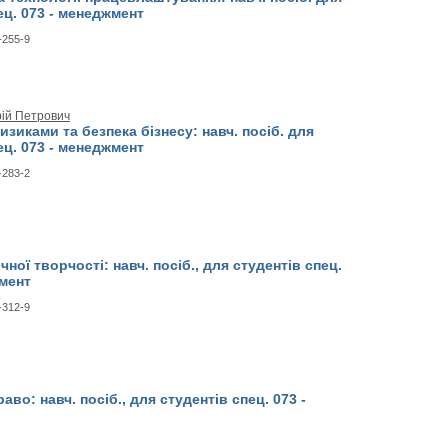
ец. 073 - менеджмент
.
-255-9
рій Петрович
изиками та безпека бізнесу: навч. посіб. для
ец. 073 - менеджмент
.
-283-2
чної творчості: навч. посіб., для студентів спец.
жмент
.
-312-9
аво: навч. посіб., для студентів спец. 073 -
.