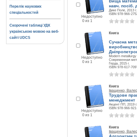
Вища матема
навч. посіб.
Перелік наукових
Дике Поле, 2013 г.
спеціальностей
ISBN 978-966-275
Недоступно
0 из 1
Скорочені таблиці УДК
українською мовою на веб-
Книга
сайті UDCS
Сучасна мета
виробництво:
Дніпропетров
Modern metallurgy 
Недоступно
Современная мета
0 из 1
Герда, 2015 г.
ISBN 978-617-709
Книга
Іващенко, Вале
Трудове прав
менеджмент
Акцент ПП, 2019 г
ISBN 978-966-921
Недоступно
0 из 1
Книга
Іващенко, Вале
Алгоритми та