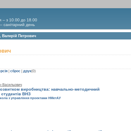
я – з 10.00 до 18.00
 – санітарний день
, Валерій Петрович
ович
ерсія
|
сброс
|
друк
(
0
)
н Васильович
розвитком виробництва: навчально-методичний
 студентів ВНЗ
кола з управління проектами НМетАУ