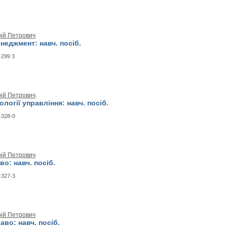
рій Петрович
еджмент: навч. посіб.
.
-299 3
рій Петрович
логії управління: навч. посіб.
.
-328-0
рій Петрович
о: навч. посіб.
.
-327-3
рій Петрович
аво: навч. посіб.