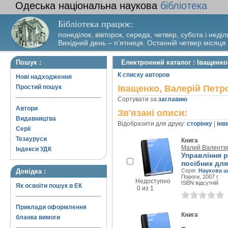
Одеська національна наукова
бібліотека
Бібліотека працює:
понеділок, вівторок, середа, четвер, субота і неділ
Вихідний день – п’ятниця. Останній четвер місяця
Пошук :
Електронний каталог : Іващенко
К списку авторов
Нові надходження
Простий пошук
Іващенко, Валерій Петр
Сортувати за:
заглавию
Автори
Зв'язані описи:
Видавництва
Відобразити для друку:
сторінку
|
інв
Серії
Тезауруси
Книга
Малий Валенти
Індекси УДК
Управління 
посібник для
Довідка :
Серія:
Наукова ш
Пороги, 2007 г.
Недоступно
ISBN відсутній
Як освоїти пошук в ЕК
0 из 1
Приклади оформлення
Книга
бланка вимоги