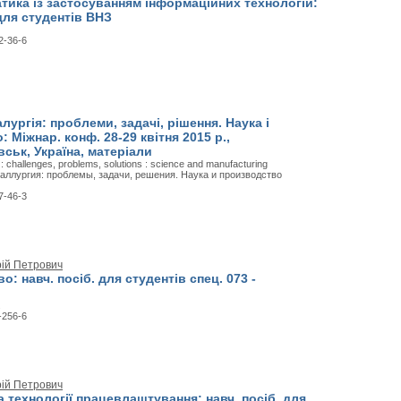
тика із застосуванням інформаційних технологій:
 для студентів ВНЗ
2-36-6
лургія: проблеми, задачі, рішення. Наука і
 Міжнар. конф. 28-29 квітня 2015 р.,
ськ, Україна, матеріали
: challenges, problems, solutions : science and manufacturing
ллургия: проблемы, задачи, решения. Наука и производство
7-46-3
рій Петрович
о: навч. посіб. для студентів спец. 073 -
.
-256-6
рій Петрович
 технології працевлаштування: навч. посіб. для