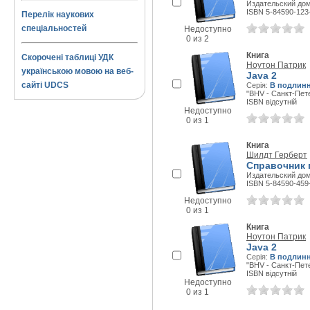
Издательский дом 
ISBN 5-84590-123
Перелік наукових
спеціальностей
Недоступно
0 из 2
Книга
Скорочені таблиці УДК
Ноутон Патрик
українською мовою на веб-
Java 2
сайті UDCS
Серія:
В подлин
"BHV - Санкт-Пете
ISBN відсутній
Недоступно
0 из 1
Книга
Шилдт Герберт
Справочник 
Издательский дом 
ISBN 5-84590-459
Недоступно
0 из 1
Книга
Ноутон Патрик
Java 2
Серія:
В подлин
"BHV - Санкт-Пете
ISBN відсутній
Недоступно
0 из 1