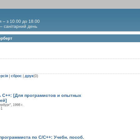
я – з 10.00 до 18.00
 – санітарний день
ерберт
ерсія
|
сброс
|
друк
(
0
)
 С++: [Для програмистов и опытных
ей]
рбург", 1998 г.
-1
программиста по С/С++: Учебн. пособ.