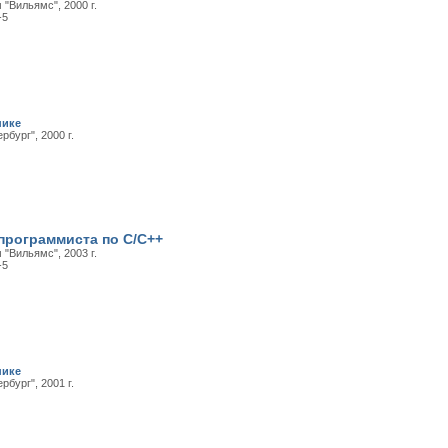
"Вильямс", 2000 г.
-5
нике
рбург", 2000 г.
программиста по С/С++
"Вильямс", 2003 г.
-5
нике
рбург", 2001 г.