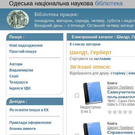
Одеська національна наукова
бібліотека
Бібліотека працює:
понеділок, вівторок, середа, четвер, субота і неділ
Вихідний день – п’ятниця. Останній четвер місяця
Пошук :
Електронний каталог : Шилдт, Г
К списку авторов
Нові надходження
Простий пошук
Шилдт, Герберт
Сортувати за:
заглавию
Автори
Зв'язані описи:
Видавництва
Відобразити для друку:
сторінку
|
інв
Серії
Тезауруси
Книга
Шилдт Герберт
Індекси УДК
Самоучитель
пользовател
Довідка :
"BHV - Санкт-Пете
ISBN 5-7791-0086
Недоступно
Як освоїти пошук в ЕК
0 из 1
Приклади оформлення
Книга
Шилдт Герберт
бланка вимоги
Справочник 