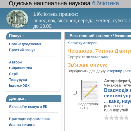
Одеська національна наукова
бібліотека
Бібліотека працює:
понеділок, вівторок, середа, четвер, субота і
до 18.00
Вихідний день – п’ятниця. Останній четвер м
Пошук :
Електронний каталог : Чеканова
санітарний день
К списку авторов
Нові надходження
Простий пошук
Чеканова, Тетяна Дмитр
Сортувати за:
заглавию
Автори
Зв'язані описи:
Видавництва
Відобразити для друку:
сторінку
|
інв
Серії
Тезауруси
Автореферат/
Чеканова Тетя
Індекси УДК
Взаємодія 
системі уп
Довідка :
... канд. на
Недоступно
[б.в.], 2008 г.
Як освоїти пошук в ЕК
0 из 1
ISBN відсутній
Приклади оформлення
бланка вимоги