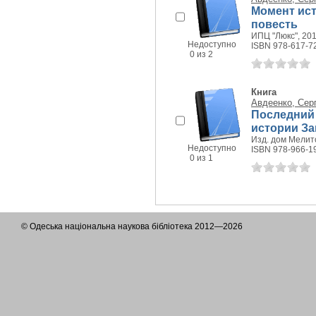
Момент ист
повесть
ИПЦ "Люкс", 2015
Недоступно
ISBN 978-617-7
0 из 2
Книга
Авдеенко, Сер
Последний 
истории За
Изд. дом Мелито
Недоступно
ISBN 978-966-1
0 из 1
© Одеська національна наукова бібліотека 2012—2026