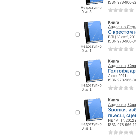
ISBN 978-966-2
Недоступно
0 из 3
Книга
Авдеенко Серг
С крестом н
ВПЦ "Люкс", 2011
ISBN 978-966-8
Недоступно
0 из 1
Книга
Авдеенко, Сер
Голгофа ар
Люкс, 2011 г.
ISBN 978-966-8
Недоступно
0 из 1
Книга
Авдеенко, Сер
Звонки: изб
пьесы, сце
ИД "МГТ", 2012 г
Недоступно
ISBN 978-966-1
0 из 1