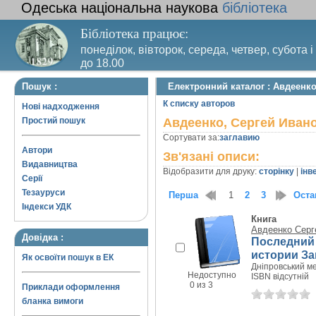
Одеська національна наукова
бібліотека
Бібліотека працює:
понеділок, вівторок, середа, четвер, субота і
до 18.00
Вихідний день – п’ятниця. Останній четвер м
Пошук :
Електронний каталог : Авдеенк
санітарний день
К списку авторов
Нові надходження
Простий пошук
Авдеенко, Сергей Иван
Сортувати за:
заглавию
Автори
Зв'язані описи:
Видавництва
Відобразити для друку:
сторінку
|
інв
Серії
Тезауруси
Перша
1
2
3
Оста
Індекси УДК
Книга
Авдеенко Серг
Довідка :
Последний 
истории За
Як освоїти пошук в ЕК
Дніпровський ме
Недоступно
ISBN відсутній
0 из 3
Приклади оформлення
бланка вимоги