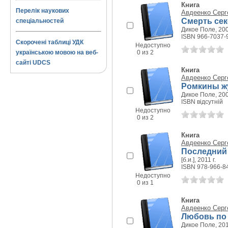
Книга
Перелік наукових
Авдеенко Серг
Смерть сек
спеціальностей
Дикое Поле, 200
ISBN 966-7037-
Скорочені таблиці УДК
Недоступно
українською мовою на веб-
0 из 2
сайті UDCS
Книга
Авдеенко Серг
Ромкины жу
Дикое Поле, 200
ISBN відсутній
Недоступно
0 из 2
Книга
Авдеенко Серг
Последний 
[б.и.], 2011 г.
ISBN 978-966-8
Недоступно
0 из 1
Книга
Авдеенко Серг
Любовь по
Дикое Поле, 201