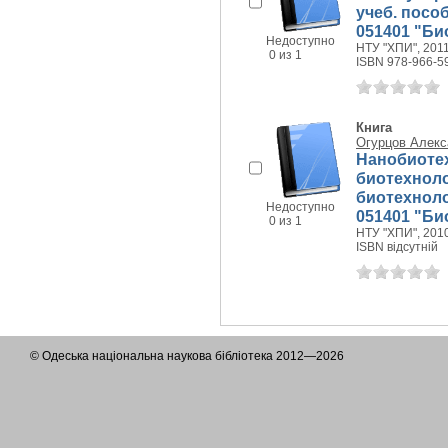
учеб. посо
051401 "Био
Недоступно
НТУ "ХПИ", 2011 
0 из 1
ISBN 978-966-5
Книга
Огурцов Алекс
Нанобиоте
биотехноло
биотехноло
Недоступно
051401 "Био
0 из 1
НТУ "ХПИ", 2010
ISBN відсутній
© Одеська національна наукова бібліотека 2012—2026