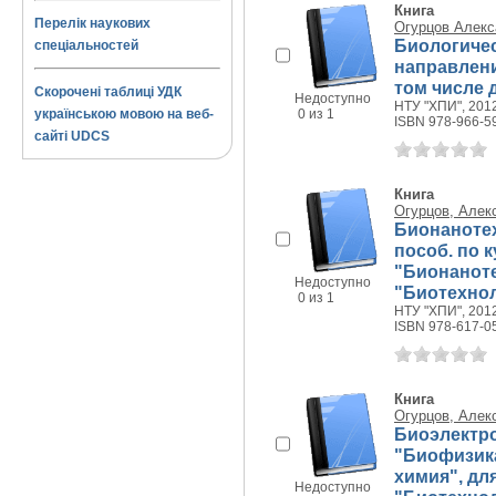
Книга
Перелік наукових
Огурцов Алекс
Биологичес
спеціальностей
направлени
том числе 
Скорочені таблиці УДК
Недоступно
НТУ "ХПИ", 2012
українською мовою на веб-
0 из 1
ISBN 978-966-5
сайті UDCS
Книга
Огурцов, Алек
Бионанотех
пособ. по 
"Бионаноте
Недоступно
"Биотехноло
0 из 1
НТУ "ХПИ", 2012
ISBN 978-617-0
Книга
Огурцов, Алек
Биоэлектро
"Биофизика
химия", дл
Недоступно