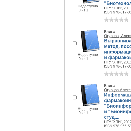
"Биотехнол
Недоступно
НТУ "ХПИ", 2013
0 из 1
ISBN 978-617-0
Книга
Огурцов, Алек
Выравниван
метод. пос
информаци
Недоступно
и фармакои
0 из 1
НТУ "ХПИ", 2015
ISBN 978-617-0
Книга
Огурцов Алекс
Информаци
фармакоинф
"Биоинфор
Недоступно
и "Биоинф
0 из 1
студ....
НТУ "ХПИ", 2012
ISBN 978-966-5