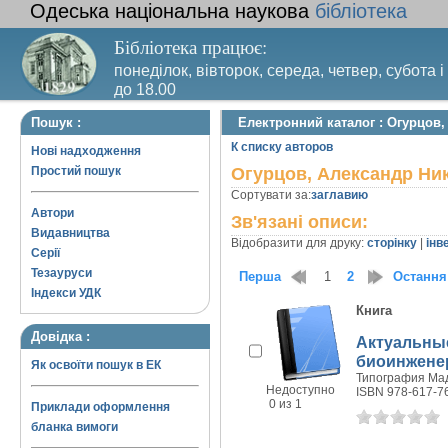
Одеська національна наукова
бібліотека
Бібліотека працює:
понеділок, вівторок, середа, четвер, субота і
до 18.00
Вихідний день – п’ятниця. Останній четвер м
Пошук :
Електронний каталог : Огурцов
санітарний день
К списку авторов
Нові надходження
Простий пошук
Огурцов, Александр Ни
Сортувати за:
заглавию
Автори
Зв'язані описи:
Видавництва
Відобразити для друку:
сторінку
|
інв
Серії
Тезауруси
Перша
1
2
Остання
Індекси УДК
Книга
Довідка :
Актуальны
биоинжене
Як освоїти пошук в ЕК
Типография Мад
Недоступно
ISBN 978-617-7
0 из 1
Приклади оформлення
бланка вимоги