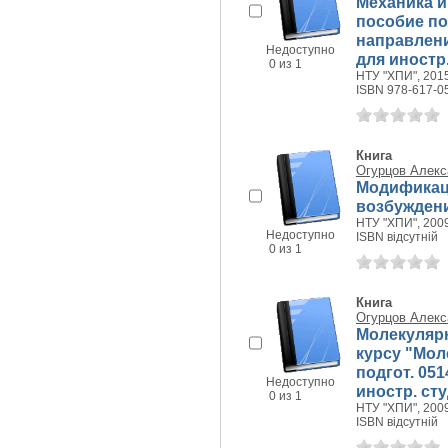
Механика и
пособие по
направлени
Недоступно
для иностр
0 из 1
НТУ "ХПИ", 2015
ISBN 978-617-0
Книга
Огурцов Алекс
Модификац
возбужден
НТУ "ХПИ", 2009
Недоступно
ISBN відсутній
0 из 1
Книга
Огурцов Алекс
Молекулярн
курсу "Мол
подгот. 05
Недоступно
иностр. сту
0 из 1
НТУ "ХПИ", 2009
ISBN відсутній