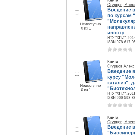
Книга
Огурцов, Алек
Введение в
по курсам 
"Молекуляр
Недоступно
направления
0 из 1
иностр....
НТУ "ХПИ", 2014
ISBN 978-617-0
Книга
Огурцов Алекс
Введение в
курсу "Мо
катализ": д
Недоступно
"Биотехноло
0 из 1
НТУ "ХПИ", 2011 
ISBN 966-593-8
Книга
Огурцов, Алек
Введение в
"Биосинерг