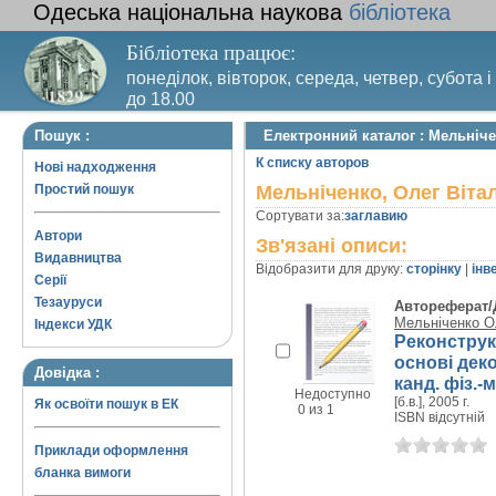
Одеська національна наукова
бібліотека
Бібліотека працює:
понеділок, вівторок, середа, четвер, субота і
до 18.00
Вихідний день – п’ятниця. Останній четвер м
Пошук :
Електронний каталог : Мельніче
санітарний день
К списку авторов
Нові надходження
Простий пошук
Мельніченко, Олег Віта
Сортувати за:
заглавию
Автори
Зв'язані описи:
Видавництва
Відобразити для друку:
сторінку
|
інв
Серії
Тезауруси
Автореферат/
Мельніченко О
Індекси УДК
Реконструк
основі деко
Довідка :
канд. фіз.-м
Недоступно
[б.в.], 2005 г.
Як освоїти пошук в ЕК
0 из 1
ISBN відсутній
Приклади оформлення
бланка вимоги