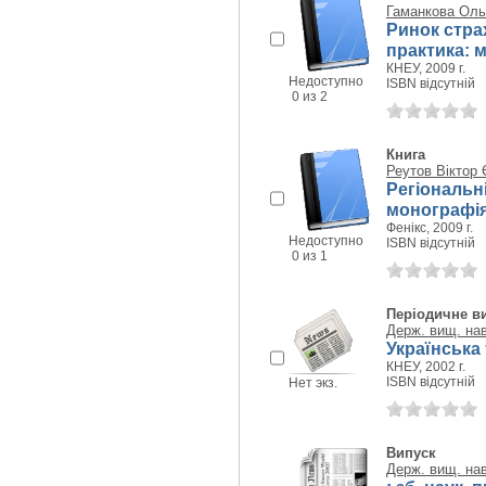
Гаманкова Оль
Ринок страх
практика: 
КНЕУ, 2009 г.
Недоступно
ISBN відсутній
0 из 2
Книга
Реутов Віктор 
Регіональн
монографі
Фенікс, 2009 г.
Недоступно
ISBN відсутній
0 из 1
Періодичне в
Держ. вищ. нав
Українська 
КНЕУ, 2002 г.
ISBN відсутній
Нет экз.
Випуск
Держ. вищ. нав