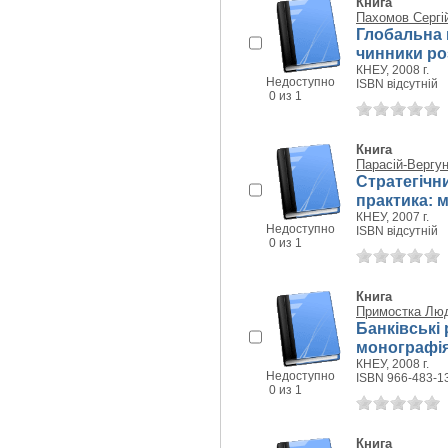
Книга
Пахомов Сергі
Глобальна к
чинники ро
КНЕУ, 2008 г.
Недоступно
ISBN відсутній
0 из 1
Книга
Парасій-Вергу
Стратегічни
практика: 
КНЕУ, 2007 г.
Недоступно
ISBN відсутній
0 из 1
Книга
Примостка Лю
Банківські 
монографі
КНЕУ, 2008 г.
Недоступно
ISBN 966-483-1
0 из 1
Книга