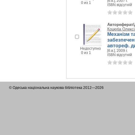
[б.в.], 2007 г.
0 из 1
ISBN відсутній
Автореферат/
Коцюба Олексі
Механізм т
забезпеченн
автореф. дис
Недоступно
[б.в.], 2009 г.
0 из 1
ISBN відсутній
© Одеська національна наукова бібліотека 2012—2026