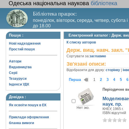
Одеська національна наукова
бібліотека
Бібліотека працює:
понеділок, вівторок, середа, четвер, субота і
до 18.00
Вихідний день – п’ятниця. Останній четвер м
Пошук :
Електронний каталог : Держ. вищ
санітарний день
К списку авторов
Нові надходження
Простий пошук
Держ. вищ. навч. закл. "
Сортувати за:
заглавию
Автори
Зв'язані описи:
Видавництва
Відобразити для друку:
сторінку
|
інв
Серії
Тезауруси
Перша
1
2
3
4
5
6
Індекси УДК
Періодичне в
Довідка :
Моделюванн
наук. пр.
Як освоїти пошук в ЕК
Нет экз.
КНЕУ, 1965 г.
ISBN відсутній
Приклади оформлення
бланка вимоги