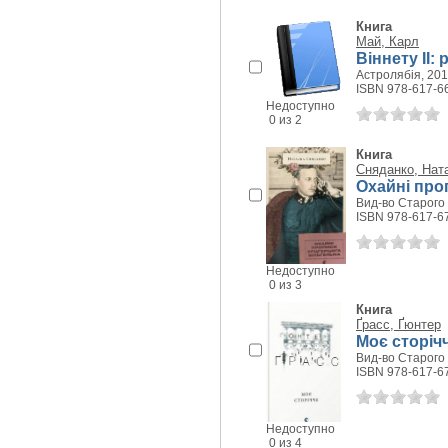
Книга
Май, Карл
Віннету II:
Астролябія, 2017
ISBN 978-617-6
Недоступно
0 из 2
Книга
Сняданко, Нат
Охайні про
Вид-во Старого 
ISBN 978-617-6
Недоступно
0 из 3
Книга
Ґрасс, Ґюнтер
Моє сторіч
Вид-во Старого 
ISBN 978-617-6
Недоступно
0 из 4