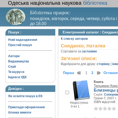
Одеська національна наукова
бібліотека
Бібліотека працює:
понеділок, вівторок, середа, четвер, субота і
до 18.00
Вихідний день – п’ятниця. Останній четвер м
Пошук :
Електронний каталог : Сняданко
санітарний день
К списку авторов
Нові надходження
Простий пошук
Сняданко, Наталка
Сортувати за:
заглавию
Автори
Зв'язані описи:
Видавництва
Відобразити для друку:
сторінку
|
інв
Серії
Тезауруси
Перша
1
2
Остання
Індекси УДК
Книга
Тильманн Крис
Довідка :
Близнецы 
Серія:
Соперни
Як освоїти пошук в ЕК
Грани-Т, 2007 г.
ISBN відсутній
Недоступно
0 из 1
Приклади оформлення
бланка вимоги