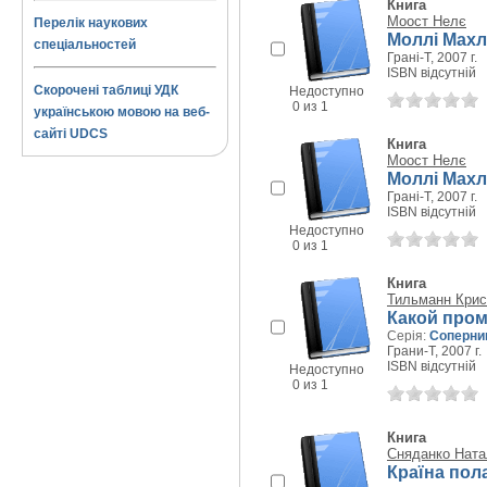
Книга
Моост Нелє
Перелік наукових
Моллі Махл
спеціальностей
Грані-Т, 2007 г.
ISBN відсутній
Скорочені таблиці УДК
Недоступно
0 из 1
українською мовою на веб-
сайті UDCS
Книга
Моост Нелє
Моллі Махл
Грані-Т, 2007 г.
ISBN відсутній
Недоступно
0 из 1
Книга
Тильманн Крис
Какой пром
Серія:
Соперни
Грани-Т, 2007 г.
ISBN відсутній
Недоступно
0 из 1
Книга
Сняданко Ната
Країна пола