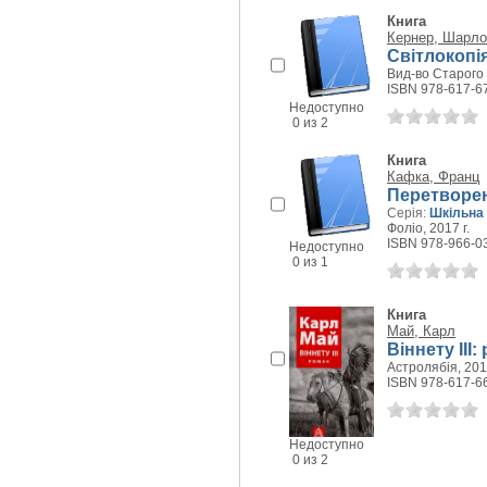
Книга
Кернер, Шарло
Світлокопія
Вид-во Старого 
ISBN 978-617-6
Недоступно
0 из 2
Книга
Кафка, Франц
Перетворен
Серія:
Шкільна 
Фоліо, 2017 г.
ISBN 978-966-0
Недоступно
0 из 1
Книга
Май, Карл
Віннету III:
Астролябія, 2017
ISBN 978-617-6
Недоступно
0 из 2