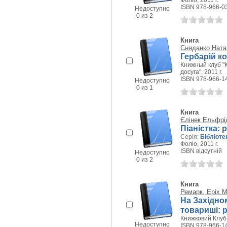
Фоліо, 2011 г.
ISBN 978-966-0
Недоступно
0 из 2
Книга
Сняданко Ната
Гербарій к
Книжный клуб "К
досуга", 2011 г.
ISBN 978-966-1
Недоступно
0 из 1
Книга
Єлінек Ельфрі
Піаністка: 
Серія:
Бібліоте
Фоліо, 2011 г.
ISBN відсутній
Недоступно
0 из 2
Книга
Ремарк, Еріх М
На Західно
товариші: 
Книжковий Клуб 
Недоступно
ISBN 978-966-1