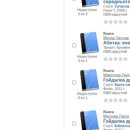
середнього 
Серія:
Сучасна
Недоступно
Грані-Т, 2008 г.
0 из 2
ISBN відсутній
Книга
Мілош Чеслав
Абетка: кни
Треант, Аргумент
ISBN відсутній
Недоступно
0 из 1
Книга
Ммюллер Герт
Гойдалка д
Серія:
Карта св
Фоліо, 2011 г.
ISBN відсутній
Недоступно
0 из 1
Книга
Мюллер Герта
Гойдалка д
Серія:
Бібліоте