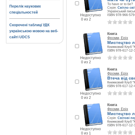
To have or to be?
Перелік наукових
Серія:
Світло св
Український письм
спеціальностей
Недоступно
ISBN 978-966-579
0 из 2
Скорочені таблиці УДК
українською мовою на веб-
Книга
сайті UDCS
Фромм, Еріх
Мистецтво 
Книжковий Клуб "К
ISBN 978-617-12-
Недоступно
0 из 2
Книга
Фромм, Еріх
Втеча від с
Книжковий Клуб "К
ISBN 978-617-12-
Недоступно
0 из 2
Книга
Фромм, Еріх
Мистецтво 
Серія:
Світові п
Книжковий Клуб "К
ISBN 978-617-12-
Недоступно
0 из 1