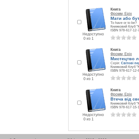
Книга
Фромм, Еріх
Мати або бу
To have or to be?
Книжковий Клуб "К
ISBN 978-617-12-
Недоступно
0 из 1
Книга
Фромм, Еріх
Мистецтво 
Серія:
Світові п
Книжковий Клуб "К
ISBN 978-617-12-
Недоступно
0 из 1
Книга
Фромм, Еріх
Втеча від с
Книжковий Клуб "К
ISBN 978-617-15-
Недоступно
0 из 1