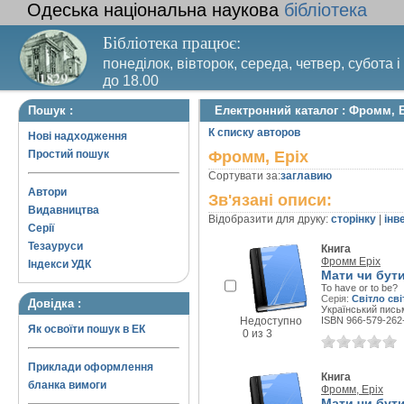
Одеська національна наукова
бібліотека
Бібліотека працює:
понеділок, вівторок, середа, четвер, субота і
до 18.00
Вихідний день – п’ятниця. Останній четвер м
Пошук :
Електронний каталог : Фромм, 
санітарний день
К списку авторов
Нові надходження
Простий пошук
Фромм, Еріх
Сортувати за:
заглавию
Автори
Зв'язані описи:
Видавництва
Відобразити для друку:
сторінку
|
інв
Серії
Тезауруси
Книга
Фромм Еріх
Індекси УДК
Мати чи бут
To have or to be?
Серія:
Світло св
Довідка :
Український письм
Недоступно
ISBN 966-579-262
Як освоїти пошук в ЕК
0 из 3
Приклади оформлення
Книга
бланка вимоги
Фромм, Еріх
Мати чи бут