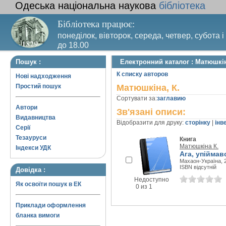
Одеська національна наукова
бібліотека
Бібліотека працює:
понеділок, вівторок, середа, четвер, субота і
до 18.00
Вихідний день – п’ятниця. Останній четвер м
Пошук :
Електронний каталог : Матюшкін
санітарний день
К списку авторов
Нові надходження
Простий пошук
Матюшкіна, К.
Сортувати за:
заглавию
Автори
Зв'язані описи:
Видавництва
Відобразити для друку:
сторінку
|
інв
Серії
Тезауруси
Книга
Матюшкіна К.
Індекси УДК
Ага, упіймав
Махаон-Україна, 2
ISBN відсутній
Довідка :
Недоступно
Як освоїти пошук в ЕК
0 из 1
Приклади оформлення
бланка вимоги