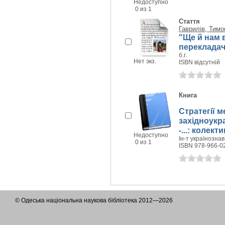
Недоступно
0 из 1
Стаття
Гаврилів, Тимо
"Ще й нам в
перекладач 
б.г.
Нет экз.
ISBN відсутній
Книга
Стратегії м
західноукр
-...: колек
Недоступно
Ін-т українознав
0 из 1
ISBN 978-966-0
© Одеська національна наукова бібліотека 2012—2026