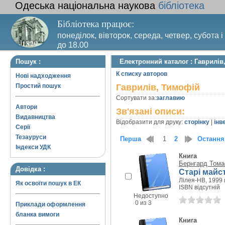
Одеська національна наукова
бібліотека
Бібліотека працює:
понеділок, вівторок, середа, четвер, субота і
до 18.00
Вихідний день – п’ятниця. Останній четвер м
Пошук :
Електронний каталог : Гаврилів
санітарний день
К списку авторов
Нові надходження
Простий пошук
Гаврилів, Тимофій
Сортувати за:
заглавию
Автори
Зв'язані описи:
Видавництва
Відобразити для друку:
сторінку
|
інв
Серії
Тезауруси
Перша
1
2
Остання
Індекси УДК
Книга
Бернгард Тома
Довідка :
Старі майст
Лілея-НВ, 1999 г
Як освоїти пошук в ЕК
ISBN відсутній
Недоступно
0 из 3
Приклади оформлення
бланка вимоги
Книга