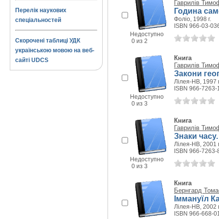
Гаврилів Тимо
Година сам
Перелік наукових
Фоліо, 1998 г.
спеціальностей
ISBN 966-03-03
Недоступно
Скорочені таблиці УДК
0 из 2
українською мовою на веб-
Книга
сайті UDCS
Гаврилів Тимо
Закони гео
Лілея-НВ, 1997 г
ISBN 966-7263-
Недоступно
0 из 3
Книга
Гаврилів Тимо
Знаки часу
Лілея-НВ, 2001 г
ISBN 966-7263-
Недоступно
0 из 3
Книга
Бернгард Тома
Іммануїл Ка
Лілея-НВ, 2002 г
ISBN 966-668-0