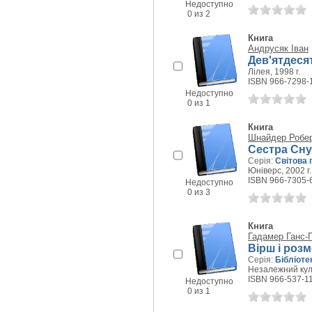
Недоступно
0 из 2
Книга
Андрусяк Іван
Дев'ятдесят
Лілея, 1998 г.
ISBN 966-7298-
Недоступно
0 из 1
Книга
Шнайдер Робе
Сестра Сну
Серія:
Світова 
Юніверс, 2002 г.
ISBN 966-7305-
Недоступно
0 из 3
Книга
Гадамер Ганс-Г
Вірш і розм
Серія:
Бібліоте
Незалежний куль
ISBN 966-537-1
Недоступно
0 из 1