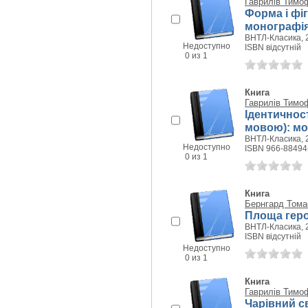
Гаврилів Тимо
Форма і фіг
монографі
ВНТЛ-Класика, 2
Недоступно
ISBN відсутній
0 из 1
Книга
Гаврилів Тимо
Ідентичност
мовою): мо
ВНТЛ-Класика, 2
Недоступно
ISBN 966-88494
0 из 1
Книга
Бернгард Тома
Площа герої
ВНТЛ-Класика, 2
ISBN відсутній
Недоступно
0 из 1
Книга
Гаврилів Тимо
Чарівний св