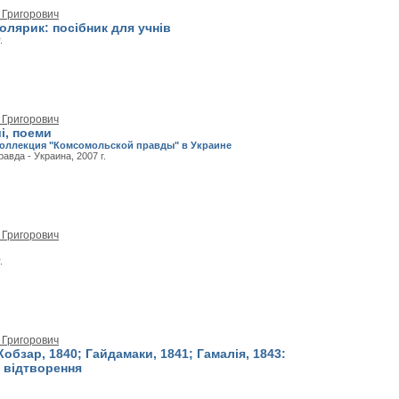
 Григорович
олярик: посібник для учнів
.
 Григорович
і, поеми
оллекция "Комсомольской правды" в Украине
вда - Украина, 2007 г.
 Григорович
.
 Григорович
 Кобзар, 1840; Гайдамаки, 1841; Гамалія, 1843:
 відтворення