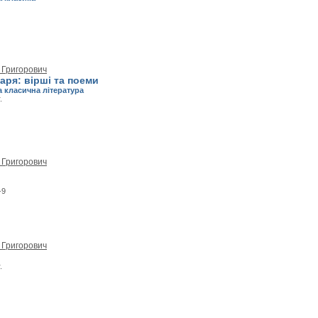
 Григорович
аря: вірші та поеми
а класична література
.
 Григорович
-9
 Григорович
.