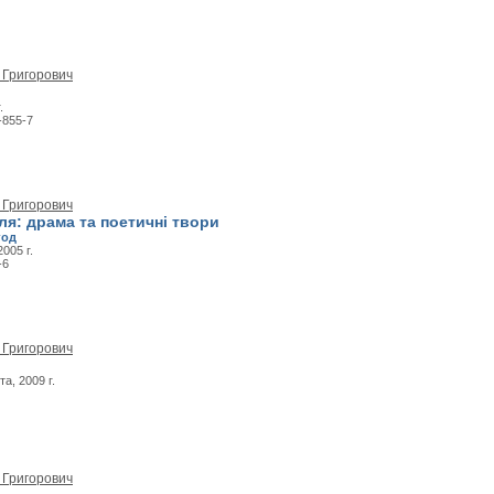
 Григорович
.
-855-7
 Григорович
я: драма та поетичні твори
год
005 г.
-6
 Григорович
та, 2009 г.
 Григорович