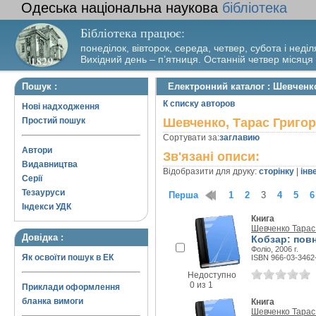
Одеська національна наукова
бібліотека
Бібліотека працює:
понеділок, вівторок, середа, четвер, субота і неділ
Вихідний день – п’ятниця. Останній четвер місяця
Пошук :
Електронний каталог : Шевченк
К списку авторов
Нові надходження
Простий пошук
Шевченко, Тарас Григо
Сортувати за:
заглавию
Автори
Зв'язані описи:
Видавництва
Відобразити для друку:
сторінку
|
інв
Серії
Тезауруси
Перша
1
2
3
4
5
6
Індекси УДК
Книга
Шевченко Тарас
Довідка :
Кобзар: повн
Фоліо, 2006 г.
Як освоїти пошук в ЕК
ISBN 966-03-3462
Недоступно
0 из 1
Приклади оформлення
бланка вимоги
Книга
Шевченко Тарас