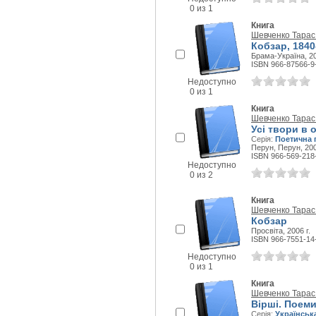
0 из 1
Книга
Шевченко Тарас
Кобзар, 1840
Брама-Україна, 20
ISBN 966-87566-9
Недоступно
0 из 1
Книга
Шевченко Тарас
Усі твори в 
Серія:
Поетична 
Перун, Перун, 200
ISBN 966-569-218
Недоступно
0 из 2
Книга
Шевченко Тарас
Кобзар
Просвіта, 2006 г.
ISBN 966-7551-14
Недоступно
0 из 1
Книга
Шевченко Тарас
Вірші. Поем
Серія:
Українськ