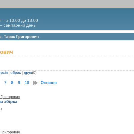
я – з 10.00 до 18.00
 – санітарний день
о, Тарас Григорович
рович
ерсія
|
сброс
|
друк
(
0
)
7
8
9
10
11
Остання
12
 Григорович
а збірка
-1
 Григорович