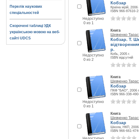
Кобзар
Перелік наукових
Країна мрій, 2006 
ISBN 966-87616-2
спеціальностей
Недоступно
0 из 1
Скорочені таблиці УДК
Книга
українською мовою на веб-
Шевченко Тарас
сайті UDCS
Кобзар. Т. Ш
відтворенням
р.
Кобь, 2005 г.
Недоступно
ISBN відсутній
0 из 2
Книга
Шевченко Тарас
Кобзар
ПКФ "БАО", 2006 г
ISBN 966-338-490
Недоступно
0 из 1
Книга
Шевченко Тарас
Кобзар
Школа, НКП, 2006 
ISBN 966-661-474
Недоступно