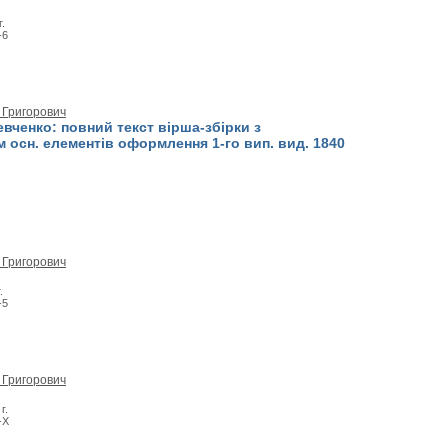
г.
-6
 Григорович
евченко: повний текст вірша-збірки з
 осн. елементів оформлення 1-го вип. вид. 1840
 Григорович
.
-5
 Григорович
г.
-X