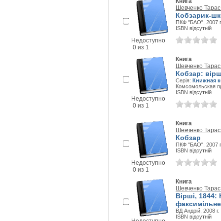
Книга
Шевченко Тарас
Кобзарик-шк
ПКФ "БАО", 2007 г
ISBN відсутній
Недоступно
0 из 1
Книга
Шевченко Тарас
Кобзар: вірш
Серія:
Книжная к
Комсомольская пра
ISBN відсутній
Недоступно
0 из 1
Книга
Шевченко Тарас
Кобзар
ПКФ "БАО", 2007 г
ISBN відсутній
Недоступно
0 из 1
Книга
Шевченко Тарас
Вірші, 1844:
факсимільне
ВД Андрій, 2008 г.
ISBN відсутній