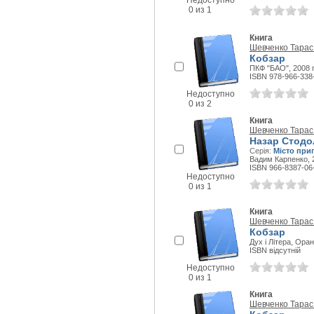
Недоступно
0 из 1
Книга
Шевченко Тарас
Кобзар
ПКФ "БАО", 2008 г
ISBN 978-966-338
Недоступно
0 из 2
Книга
Шевченко Тарас
Назар Стодол
Серія:
Місто при
Вадим Карпенко, 2
ISBN 966-8387-06
Недоступно
0 из 1
Книга
Шевченко Тарас
Кобзар
Дух і Літера, Оран
ISBN відсутній
Недоступно
0 из 1
Книга
Шевченко Тарас