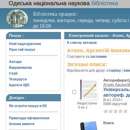
Одеська національна наукова
бібліотека
Бібліотека працює:
понеділок, вівторок, середа, четвер, субота і
до 18.00
Вихідний день – п’ятниця. Останній четвер м
Пошук :
Електронний каталог : Атоян, А
санітарний день
К списку авторов
Нові надходження
Простий пошук
Атоян, Арсентій Іванов
Сортувати за:
заглавию
Автори
Зв'язані описи:
Видавництва
Відобразити для друку:
сторінку
|
інв
Серії
Тезауруси
Автореферат/
Атоян Арсентій
Індекси УДК
Універсаль
автореф. дис
Довідка :
[б.в.], 2010 г.
Недоступно
ISBN відсутній
Як освоїти пошук в ЕК
0 из 1
Приклади оформлення
Книга
бланка вимоги