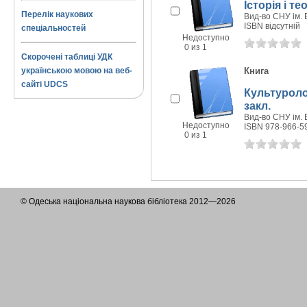
Історія і т
Перелік наукових
Вид-во СНУ ім. В
ISBN відсутній
спеціальностей
Недоступно
0 из 1
Скорочені таблиці УДК
українською мовою на веб-
Книга
сайті UDCS
Культуролог
закл.
Вид-во СНУ ім. В
Недоступно
ISBN 978-966-5
0 из 1
© Одеська національна наукова бібліотека 2012—2026