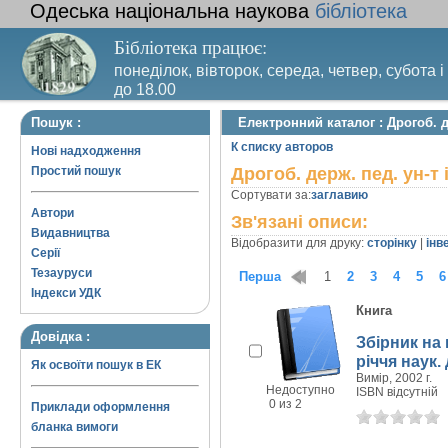
Одеська національна наукова
бібліотека
Бібліотека працює:
понеділок, вівторок, середа, четвер, субота і
до 18.00
Вихідний день – п’ятниця. Останній четвер м
Пошук :
Електронний каталог : Дрогоб. де
санітарний день
К списку авторов
Нові надходження
Простий пошук
Дрогоб. держ. пед. ун-т і
Сортувати за:
заглавию
Автори
Зв'язані описи:
Видавництва
Відобразити для друку:
сторінку
|
інв
Серії
Тезауруси
Перша
1
2
3
4
5
6
Індекси УДК
Книга
Довідка :
Збірник на
річчя наук.
Як освоїти пошук в ЕК
Вимір, 2002 г.
Недоступно
ISBN відсутній
0 из 2
Приклади оформлення
бланка вимоги