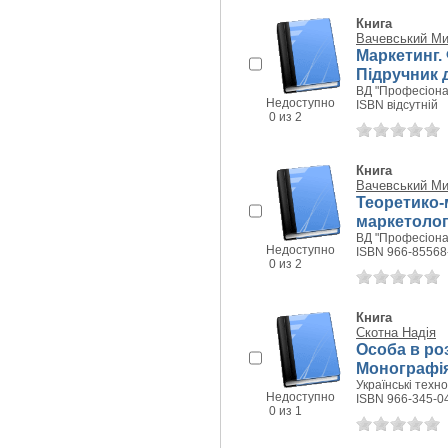
Книга
Вачевський Ми
Маркетинг.
Підручник 
ВД "Професіонал
Недоступно
ISBN відсутній
0 из 2
Книга
Вачевський Ми
Теоретико-
маркетолог
ВД "Професіонал
Недоступно
ISBN 966-85568
0 из 2
Книга
Скотна Надія
Особа в розк
Монографі
Українські технол
Недоступно
ISBN 966-345-0
0 из 1