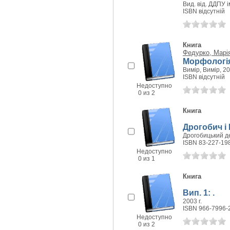
Вид. від. ДДПУ і
ISBN відсутній
Книга
Федурко, Марі
Морфологія
Вимір, Вимір, 20
ISBN відсутній
Недоступно
0 из 2
Книга
Дрогобич і
Дрогобицький дер
ISBN 83-227-19
Недоступно
0 из 1
Книга
Вип. 1: .
2003 г.
ISBN 966-7996-
Недоступно
0 из 2