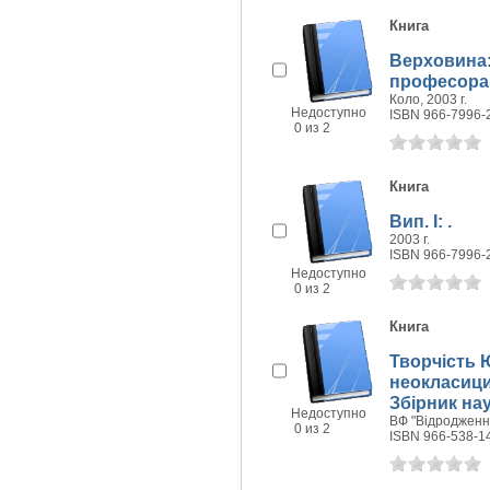
Книга
Верховина:
професора 
Коло, 2003 г.
Недоступно
ISBN 966-7996-
0 из 2
Книга
Вип. I: .
2003 г.
ISBN 966-7996-
Недоступно
0 из 2
Книга
Творчість Ю
неокласици
Збірник на
Недоступно
ВФ "Відродження
0 из 2
ISBN 966-538-1