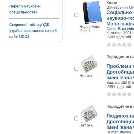
Книга
Перелік наукових
Вачевський Ми
Соціально-
спеціальностей
науково-тех
Монографі
Скорочені таблиці УДК
Недоступно
Серія:
Б-ка уні
українською мовою на веб-
0 из 1
Каменяр, 2001 г
сайті UDCS
ISBN відсутній
Періодичне в
Проблеми г
Дрогобицьк
Нет экз.
імені Івана
Вид. від. ДДПУ і
ISBN відсутній
Періодичне в
Людинознав
Дрогобицьк
Нет экз.
імені Івана
Human studies