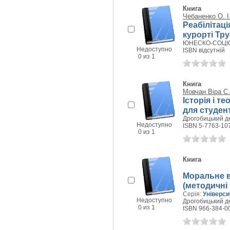
Книга
Чебаненко О. І
Реабілітац
курорті Тр
ЮНЕСКО-СОЦІО,
Недоступно
ISBN відсутній
0 из 1
Книга
Мовчан Віра С.
Історія і т
для студен
Дрогобицький дер
Недоступно
ISBN 5-7763-10
0 из 1
Книга
Моральне в
(методичні 
Серія:
Універси
Недоступно
Дрогобицький дер
0 из 1
ISBN 966-384-0