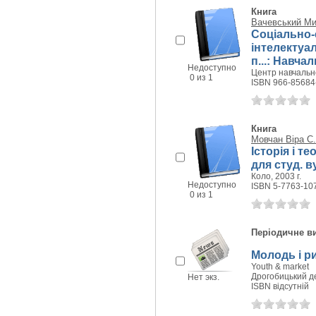
Книга
Вачевський Ми
Соціально-
інтелектуал
п...: Навча
Недоступно
Центр навчально
0 из 1
ISBN 966-85684
Книга
Мовчан Віра С.
Історія і т
для студ. в
Коло, 2003 г.
Недоступно
ISBN 5-7763-10
0 из 1
Періодичне в
Молодь і ри
Youth & market
Дрогобицький дер
Нет экз.
ISBN відсутній