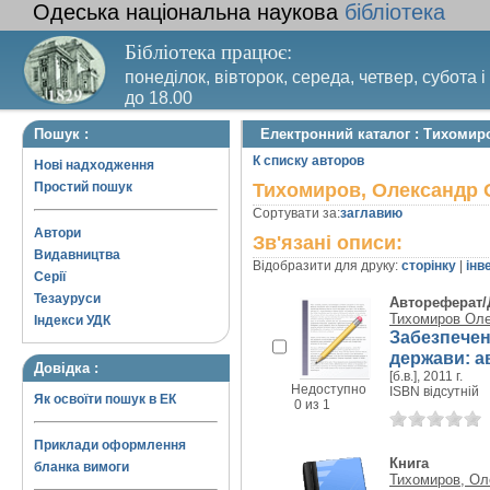
Одеська національна наукова
бібліотека
Бібліотека працює:
понеділок, вівторок, середа, четвер, субота і
до 18.00
Вихідний день – п’ятниця. Останній четвер м
Пошук :
Електронний каталог : Тихоми
санітарний день
К списку авторов
Нові надходження
Простий пошук
Тихомиров, Олександр 
Сортувати за:
заглавию
Автори
Зв'язані описи:
Видавництва
Відобразити для друку:
сторінку
|
інв
Серії
Тезауруси
Автореферат/
Тихомиров Ол
Індекси УДК
Забезпечен
держави: ав
Довідка :
[б.в.], 2011 г.
Недоступно
ISBN відсутній
Як освоїти пошук в ЕК
0 из 1
Приклади оформлення
Книга
бланка вимоги
Тихомиров, Ол