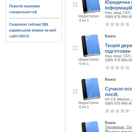
Юридична в
Перелік наукових
інформацій
спеціальностей
Нац. акад. СБУ, 
Недоступно
ISBN 978-966-8
0 из 1
Скорочені таблиці УДК
українською мовою на веб-
Книга
сайті UDCS
Теорія дер
підготовки
Нац. акад. СБУ, 
Недоступно
ISBN 978-966-8
0 из 1
Книга
Сучасні ос
посіб.
НА СБ України, 2
Недоступно
ISBN 978-966-8
0 из 1
Книга
Тихомиров, Ол