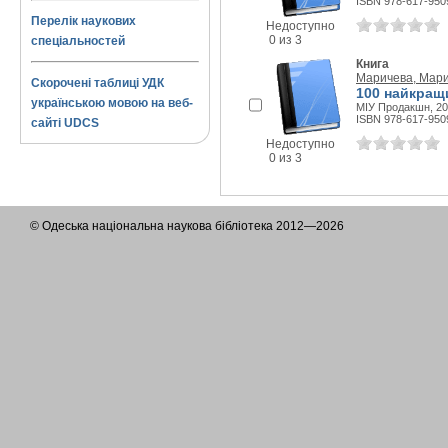
ISBN 978-617-950
Перелік наукових
Недоступно
0 из 3
спеціальностей
Книга
Маричева, Мар
Скорочені таблиці УДК
100 найкращ
українською мовою на веб-
МІУ Продакшн, 202
ISBN 978-617-950
сайті UDCS
Недоступно
0 из 3
© Одеська національна наукова бібліотека 2012—2026