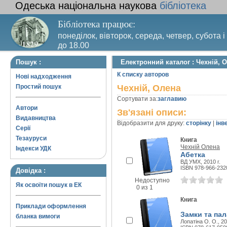
Одеська національна наукова
бібліотека
Бібліотека працює:
понеділок, вівторок, середа, четвер, субота і
до 18.00
Вихідний день – п’ятниця. Останній четвер м
Пошук :
Електронний каталог : Чехній, 
санітарний день
К списку авторов
Нові надходження
Простий пошук
Чехній, Олена
Сортувати за:
заглавию
Автори
Зв'язані описи:
Видавництва
Відобразити для друку:
сторінку
|
інв
Серії
Тезауруси
Книга
Чехній Олена
Індекси УДК
Абетка
ВД УМХ, 2010 г.
ISBN 978-966-232
Довідка :
Недоступно
Як освоїти пошук в ЕК
0 из 1
Книга
Приклади оформлення
Замки та пал
бланка вимоги
Лопатіна О. О., 20