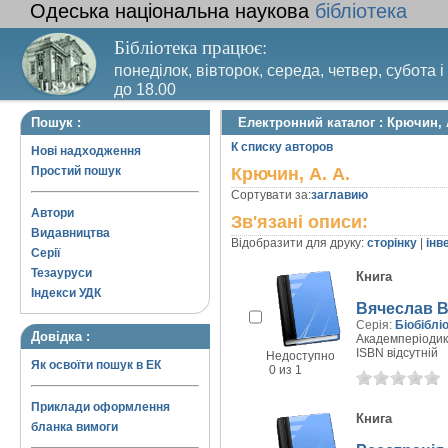
Одеська національна наукова
бібліотека
Бібліотека працює:
понеділок, вівторок, середа, четвер, субота і
до 18.00
Вихідний день – п’ятниця. Останній четвер м
Пошук :
Електронний каталог : Крючин, 
санітарний день
К списку авторов
Нові надходження
Простий пошук
Крючин, А. А.
Сортувати за:
заглавию
Автори
Зв'язані описи:
Видавництва
Відобразити для друку:
сторінку
|
інв
Серії
Тезауруси
Книга
Індекси УДК
Вячеслав 
Серія:
Біобіблі
Довідка :
Академперіодика
ISBN відсутній
Недоступно
Як освоїти пошук в ЕК
0 из 1
Приклади оформлення
Книга
бланка вимоги