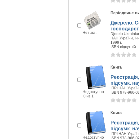
Періодичне в
Джерело. Се
господарст
Нет экз.
Djerelo:Ukrainian
НАН України, Ін-
1999 г.
ISBN відсутній
Книга
Реєстрація,
підсумк. на
ІПРІ НАН України
Недоступно
ISBN 978-966-0
0 из 1
Книга
Реєстрація,
підсумк. нау
ІПРІ НАН України
Недоступно
ISBN 978-966-0