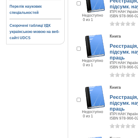
Реєстрація,
підсумк. нау
Перелік наукових
ІПРІ НАН України
спеціальностей
Недоступно
ISBN 978-966-0
0 из 1
Скорочені таблиці УДК
українською мовою на веб-
Книга
сайті UDCS
Реєстрація,
підсумк. нау
праць
Недоступно
ІПРІ НАН України
0 из 1
ISBN 978-966-0
Книга
Реєстрація,
підсумк. нау
праць
Недоступно
ІПРІ НАН України
0 из 1
ISBN 978-966-0