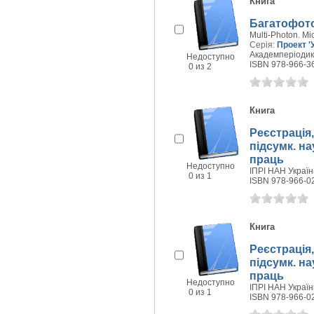
Книга
Багатофото
Multi-Photon. Mi
Серія:
Проект '
Академперіодика
Недоступно
ISBN 978-966-3
0 из 2
Книга
Реєстрація,
підсумк. нау
праць
Недоступно
ІПРІ НАН України
0 из 1
ISBN 978-966-0
Книга
Реєстрація,
підсумк. нау
праць
Недоступно
ІПРІ НАН України
0 из 1
ISBN 978-966-0