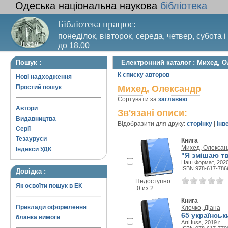
Одеська національна наукова
бібліотека
Бібліотека працює:
понеділок, вівторок, середа, четвер, субота і
до 18.00
Вихідний день – п’ятниця. Останній четвер м
Пошук :
Електронний каталог : Михед, 
санітарний день
К списку авторов
Нові надходження
Простий пошук
Михед, Олександр
Сортувати за:
заглавию
Автори
Зв'язані описи:
Видавництва
Відобразити для друку:
сторінку
|
інв
Серії
Тезауруси
Книга
Михед, Олексан
Індекси УДК
"Я змішаю тв
Наш Формат, 2020
ISBN 978-617-786
Довідка :
Недоступно
Як освоїти пошук в ЕК
0 из 2
Книга
Приклади оформлення
Клочко, Діана
65 українськ
бланка вимоги
ArtHuss, 2019 г.