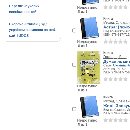
ISBN 978-617-779
Перелік наукових
Недоступно
0 из 1
спеціальностей
Книга
Михед, Олексан
Скорочені таблиці УДК
Астра: [псих
українською мовою на веб-
Вид-во Анетти Ант
ISBN 978-617-719
сайті UDCS
Недоступно
0 из 1
Книга
Ґомперц, Вілл
Думай як мит
Серія:
Ukrainian
ArtHuss, 2015 г.
ISBN 978-617-751
Недоступно
0 из 1
Книга
Михед, Олексан
Живі. Зрозум
Вид-во Старого Ле
ISBN 978-966-448
Недоступно
0 из 1