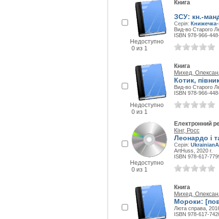
Книга
ЗСУ: кн.-ман
Серія:
Книжечка-
Вид-во Старого Ле
ISBN 978-966-448
Недоступно
0 из 1
Книга
Михед, Олексан
Котик, півни
Вид-во Старого Ле
ISBN 978-966-448
Недоступно
0 из 1
Електронний р
Кінг, Росс
Леонардо і т
Серія:
Ukrainian
ArtHuss, 2020 г.
ISBN 978-617-779
Недоступно
0 из 1
Книга
Михед, Олексан
Мороки: [пов
Люта справа, 2016
ISBN 978-617-742