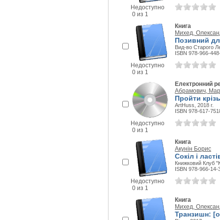
Недоступно
0 из 1
Книга
Михед, Олексан
Позивний дл
Вид-во Старого Ле
ISBN 978-966-448
Недоступно
0 из 1
Електронний р
Абрамович, Ма
Пройти крізь
ArtHuss, 2018 г.
ISBN 978-617-751
Недоступно
0 из 1
Книга
Акунін Борис
Сокіл і ласт
Книжковий Клуб "К
ISBN 978-966-14-
Недоступно
0 из 1
Книга
Михед, Олексан
Транзишн: [о