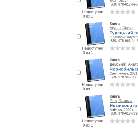
Віват, 2017 г.
ISBN 978-617-690
Недоступно
0 из 1
Книга
Акунін, Борис
Турецький г
Книжковий Клуб "К
ISBN 978-966-14-
Недоступно
0 из 1
Книга
Демський, Анат
Чорнобильс
Саміт-книга, 2021 
ISBN 978-966-986
Недоступно
0 из 1
Книга
Пол, Памела
Як виховати
ArtHuss, 2020 г.
ISBN 978-617-779
Недоступно
0 из 1