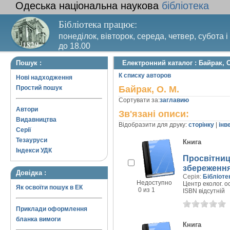
Одеська національна наукова
бібліотека
Бібліотека працює:
понеділок, вівторок, середа, четвер, субота і
до 18.00
Вихідний день – п’ятниця. Останній четвер м
Пошук :
Електронний каталог : Байрак, О
санітарний день
К списку авторов
Нові надходження
Простий пошук
Байрак, О. М.
Сортувати за:
заглавию
Автори
Зв'язані описи:
Видавництва
Відобразити для друку:
сторінку
|
інв
Серії
Тезауруси
Книга
Індекси УДК
Просвітниц
збереження 
Довідка :
Серія:
Бібліоте
Недоступно
Центр еколог. ос
Як освоїти пошук в ЕК
0 из 1
ISBN відсутній
Приклади оформлення
бланка вимоги
Книга