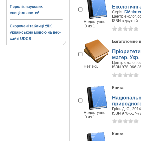
Екологічні 
Перелік наукових
Серія:
Бібліоте
спеціальностей
Центр еколог. ос
ISBN відсутній
Недоступно
Скорочені таблиці УДК
0 из 1
українською мовою на веб-
сайті UDCS
Багатотомне 
Пріоритети
матер. Укр.
Центр еколог. ос
Нет экз.
ISBN 978-966-8
Книга
Національн
природного
Грінь Д. С., 2014 
Недоступно
ISBN 978-617-7
0 из 1
Книга