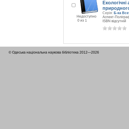
Екологічні
природног
Серія:
Б-ка Все
Недоступно
Аспект-Поліграф
0 из 1
ISBN відсутній
© Одеська національна наукова бібліотека 2012—2026