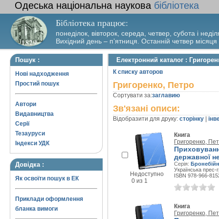
Одеська національна наукова
бібліотека
Бібліотека працює:
понеділок, вівторок, середа, четвер, субота і неділ
Вихідний день – п’ятниця. Останній четвер місяця
Пошук :
Електронний каталог : Григорен
К списку авторов
Нові надходження
Простий пошук
Григоренко, Петро
Сортувати за:
заглавию
Автори
Зв'язані описи:
Видавництва
Відобразити для друку:
сторінку
|
інв
Серії
Тезауруси
Книга
Григоренко, Пе
Індекси УДК
Приховуванн
державної не
Довідка :
Серія:
Бронебійн
Українська прес-г
Недоступно
ISBN 978-966-815
Як освоїти пошук в ЕК
0 из 1
Приклади оформлення
Книга
бланка вимоги
Григоренко, Пе