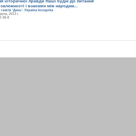
я історичної правди Наші будні До питання
залежності і взаємин між народам...
 газети 'День'. Україна Incognita
рупа, 2013 г.
2-36-8