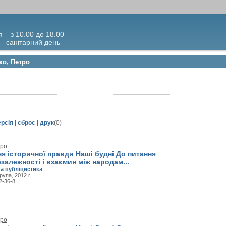
я – з 10.00 до 18.00
 – санітарний день
ко, Петро
ерсія
|
сброс
|
друк
(
0
)
тро
я історичної правди Наші будні До питання
залежності і взаємин між народам...
а публіцистика
рупа, 2012 г.
2-36-8
тро