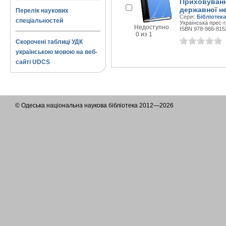
Приховуванн
державної не
Перелік наукових
Серія:
Бібліотека
спеціальностей
Українська прес-г
Недоступно
ISBN 978-966-815
0 из 1
Скорочені таблиці УДК
українською мовою на веб-
сайті UDCS
© Одеська національна наукова бібліотека 2012—2026