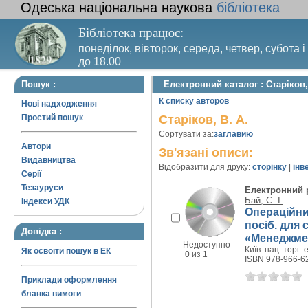
Одеська національна наукова
бібліотека
Бібліотека працює:
понеділок, вівторок, середа, четвер, субота і
до 18.00
Вихідний день – п’ятниця. Останній четвер м
Пошук :
Електронний каталог : Старіков,
санітарний день
К списку авторов
Нові надходження
Простий пошук
Старіков, В. А.
Сортувати за:
заглавию
Автори
Зв'язані описи:
Видавництва
Відобразити для друку:
сторінку
|
інв
Серії
Тезауруси
Електронний 
Бай, С. І.
Індекси УДК
Операційни
посіб. для 
Довідка :
«Менеджме
Недоступно
Київ. нац. торг.-е
Як освоїти пошук в ЕК
0 из 1
ISBN 978-966-6
Приклади оформлення
бланка вимоги