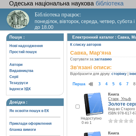
Одеська національна наукова
бібліотека
Бібліотека працює:
понеділок, вівторок, середа, четвер, субота і
до 18.00
Вихідний день – п’ятниця. Останній четвер м
Пошук :
Електронний каталог : Савка, М
санітарний день
К списку авторов
Нові надходження
Простий пошук
Савка, Мар'яна
Сортувати за:
заглавию
Автори
Зв'язані описи:
Видавництва
Відобразити для друку:
сторінку
|
інв
Серії
Тезауруси
Перша
1
2
3
4
5
6
7
8
Індекси УДК
Книга
Старк, Ульф
Довідка :
Золоте сер
Вид-во Старого 
Як освоїти пошук в ЕК
ISBN 978-617-6
Недоступно
0 из 1
Приклади оформлення
бланка вимоги
Книга