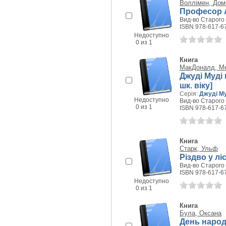
Воллімен, Домі
Професор А
Вид-во Старого 
ISBN 978-617-6
Недоступно
0 из 1
Книга
МакДоналд, М
Джуді Муді 
шк. віку]
Серія:
Джуді М
Недоступно
Вид-во Старого 
0 из 1
ISBN 978-617-6
Книга
Старк, Ульф
Різдво у ліс
Вид-во Старого 
ISBN 978-617-6
Недоступно
0 из 1
Книга
Була, Оксана
День народж