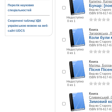
Калитко, Кате
Бунар: [пое
Перелік наукових
Вид-во Старого 
спеціальностей
ISBN 978-617-6
Недоступно
Скорочені таблиці УДК
0 из 1
українською мовою на веб-
Книга
сайті UDCS
Загоровська, 
Коли були м
Вид-во Старого 
ISBN 978-617-6
Недоступно
0 из 1
Книга
Матіяш, Богда
Пісня Пісен
Вид-во Старого 
ISBN 978-617-6
Недоступно
0 из 1
Книга
Сливинський, 
Зимовий к
Вид-во Старого 
ISBN 978-617-6