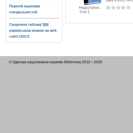
ISBN 978-617-09-
Перелік наукових
Недоступно
0 из 1
спеціальностей
Скорочені таблиці УДК
українською мовою на веб-
сайті UDCS
© Одеська національна наукова бібліотека 2012—2026