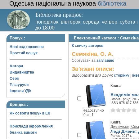
Одеська національна наукова
бібліотека
Бібліотека працює:
понеділок, вівторок, середа, четвер, субота і
до 18.00
Вихідний день – п’ятниця. Останній четвер м
Пошук :
Електронний каталог : Семякіна,
санітарний день
К списку авторов
Нові надходження
Простий пошук
Семякіна, О. А.
Сортувати за:
заглавию
Автори
Зв'язані описи:
Видавництва
Відобразити для друку:
сторінку
|
інв
Серії
Тезауруси
Книга
Індекси УДК
Академія ма
Глорія Трейд, 2012
ISBN 978-617-536
Довідка :
Недоступно
Як освоїти пошук в ЕК
0 из 1
Книга
Приклади оформлення
Джеймісон, Сес
Леді Джейн: 
бланка вимоги
Ранок, 2017 г.