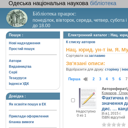
Одеська національна наукова
бібліотека
Бібліотека працює:
понеділок, вівторок, середа, четвер, субота і
до 18.00
Вихідний день – п’ятниця. Останній четвер м
Пошук :
Електронний каталог : Нац. юрид
санітарний день
К списку авторов
Нові надходження
Простий пошук
Нац. юрид. ун-т ім. Я. М
Сортувати за:
заглавию
Автори
Зв'язані описи:
Видавництва
Відобразити для друку:
сторінку
|
інв
Серії
Тезауруси
Перша
1
2
3
4
5
6
7
Індекси УДК
Автореферат/
Комаров, Олек
Довідка :
Фактична п
значення д
Як освоїти пошук в ЕК
дис. … канд
Недоступно
[б.в.], 2015 г.
0 из 1
Приклади оформлення
ISBN відсутній
бланка вимоги