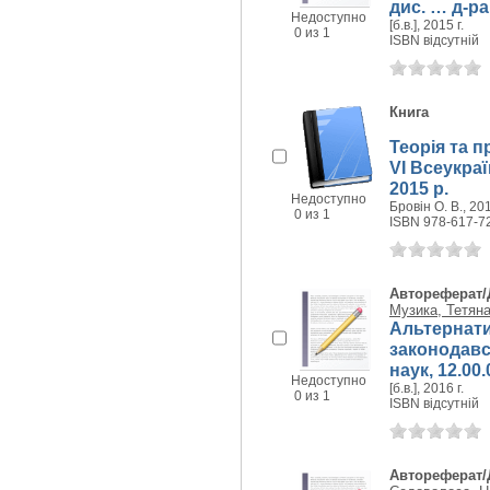
дис. … д-ра
Недоступно
[б.в.], 2015 г.
0 из 1
ISBN відсутній
Книга
Теорія та 
VI Всеукраї
2015 р.
Недоступно
Бровін О. В., 201
0 из 1
ISBN 978-617-7
Автореферат/
Музика, Тетян
Альтернати
законодавс
наук, 12.00.
Недоступно
[б.в.], 2016 г.
0 из 1
ISBN відсутній
Автореферат/