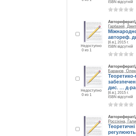
ISBN відсутній
Автореферат/
Гарбазей, Дми
Міжнародно
автореф. ди
[б.в.], 2015 г.
Недоступно
ISBN відсутній
0 из 1
Автореферат/
Баранов, Олек
Теоретико-
забезпечен
дис. … д-ра
Недоступно
[б.в.], 2015 г.
0 из 1
ISBN відсутній
Автореферат/
Россіхіна, Гал
Теоретичні
регулюють 