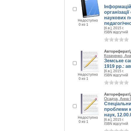
Інформаційн
організації
наукових п
Недоступно
педагогічно
0 из 1
[б.в.], 2015 г.
ISBN відсутній
Автореферат/
Козаченко, Ана
Земське са
1919 рр.: а
[б.в.], 2015 г.
Недоступно
ISBN відсутній
0 из 1
Автореферат/
Осадча, Анна С
Спеціальний
проблеми кв
наук, 12.00.
Недоступно
[б.в.], 2015 г.
0 из 1
ISBN відсутній