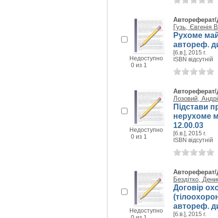
Автореферат/
Гузь, Євгенія 
Рухоме май
автореф. ди
[б.в.], 2015 г.
Недоступно
ISBN відсутній
0 из 1
Автореферат/
Лозовий, Андрі
Підстави п
нерухоме м
12.00.03
Недоступно
[б.в.], 2015 г.
0 из 1
ISBN відсутній
Автореферат/
Бездітко, Ден
Договір ох
(тілоохоро
автореф. ди
Недоступно
[б.в.], 2015 г.
0 из 1