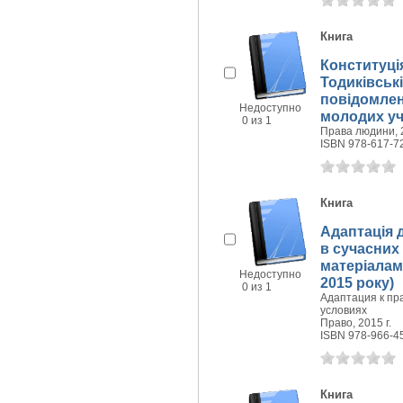
Книга
Конституція
Тодиківські
повідомлен
Недоступно
молодих уче
0 из 1
Права людини, 2
ISBN 978-617-7
Книга
Адаптація 
в сучасних 
матеріалами
Недоступно
2015 року)
0 из 1
Адаптация к пр
условиях
Право, 2015 г.
ISBN 978-966-4
Книга