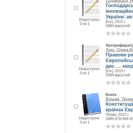
Сєдоволоса, На
Господарсь
інноваційн
України: ав
Недоступно
[б.в.], 2015 г.
0 из 1
ISBN відсутній
Автореферат/
Лозо, Олена В
Правове ре
Європейськ
дис. … канд
Недоступно
[б.в.], 2015 г.
0 из 1
ISBN відсутній
Книга
Вільчик, Тетян
Конституці
країнах Єв
Право, 2015 г.
Недоступно
ISBN 978-966-4
0 из 1