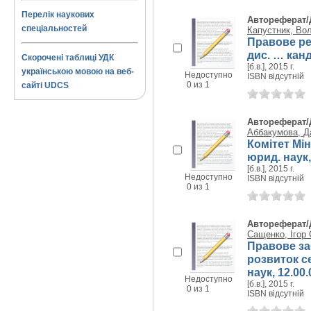
Перелік наукових
Автореферат/
спеціальностей
Капустник, Во
Правове ре
дис. … канд
Скорочені таблиці УДК
[б.в.], 2015 г.
українською мовою на веб-
Недоступно
ISBN відсутній
0 из 1
сайті UDCS
Автореферат/
Аббакумова, Д
Комітет Мін
юрид. наук,
[б.в.], 2015 г.
Недоступно
ISBN відсутній
0 из 1
Автореферат/
Сащенко, Ігор 
Правове за
розвиток се
наук, 12.00.
Недоступно
[б.в.], 2015 г.
0 из 1
ISBN відсутній