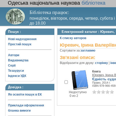
Одеська національна наукова
бібліотека
Бібліотека працює:
понеділок, вівторок, середа, четвер, субота і
до 18.00
Вихідний день – п’ятниця. Останній четвер м
Пошук :
Електронний каталог : Юревич, 
санітарний день
К списку авторов
Нові надходження
Простий пошук
Юревич, Ірина Валеріїв
Сортувати за:
заглавию
Автори
Зв'язані описи:
Видавництва
Відобразити для друку:
сторінку
|
інв
Серії
Тезауруси
Книга
Юревич, Ірина В
Індекси УДК
Єдність суд
Право, 2014 г.
ISBN 978-966-458
Довідка :
Недоступно
Як освоїти пошук в ЕК
0 из 2
Приклади оформлення
бланка вимоги