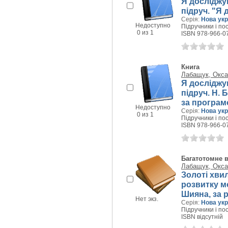
Я досліджую
підруч. "Я 
Серія:
Нова укр
Недоступно
Підручники і пос
0 из 1
ISBN 978-966-0
Книга
Лабащук, Окса
Я досліджую
підруч. Н. Б
за програм
Недоступно
Серія:
Нова укр
0 из 1
Підручники і пос
ISBN 978-966-0
Багатотомне 
Лабащук, Окса
Золоті хвил
розвитку мо
Шияна, за р
Нет экз.
Серія:
Нова укр
Підручники і пос
ISBN відсутній