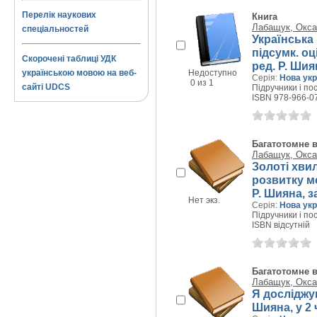
Перелік наукових
Книга
Лабащук, Окса
спеціальностей
Українська 
підсумк. оц
Скорочені таблиці УДК
ред. Р. Шия
українською мовою на веб-
Недоступно
Серія:
Нова укр
0 из 1
сайті UDCS
Підручники і пос
ISBN 978-966-0
Багатотомне 
Лабащук, Окса
Золоті хвил
розвитку мо
Р. Шияна, з
Нет экз.
Серія:
Нова укр
Підручники і пос
ISBN відсутній
Багатотомне 
Лабащук, Окса
Я досліджую
Шияна, у 2 