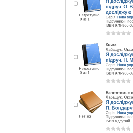
Я досліджую
підруч. О. 
досліджую 
Недоступно
Серія:
Нова укр
0 из 1
Підручники і пос
ISBN 978-966-0
Книга
Лабащук, Окса
Я досліджую
підруч. Н. М
Серія:
Нова укр
Недоступно
Підручники і пос
0 из 1
ISBN 978-966-0
Багатотомне 
Лабащук, Окса
Я досліджую 
П. Бондарчу
Серія:
Нова укр
Нет экз.
Підручники і пос
ISBN відсутній