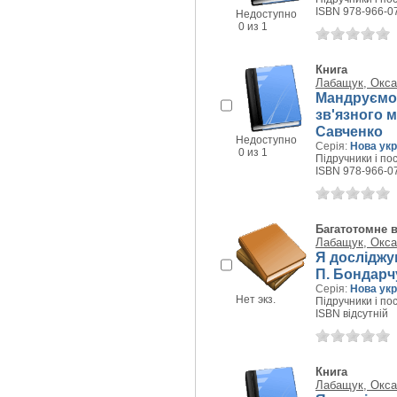
ISBN 978-966-0
Недоступно
0 из 1
Книга
Лабащук, Окса
Мандруємо 
зв'язного м
Савченко
Недоступно
Серія:
Нова укр
0 из 1
Підручники і пос
ISBN 978-966-0
Багатотомне 
Лабащук, Окса
Я досліджую 
П. Бондарчу
Серія:
Нова укр
Нет экз.
Підручники і пос
ISBN відсутній
Книга
Лабащук, Окса