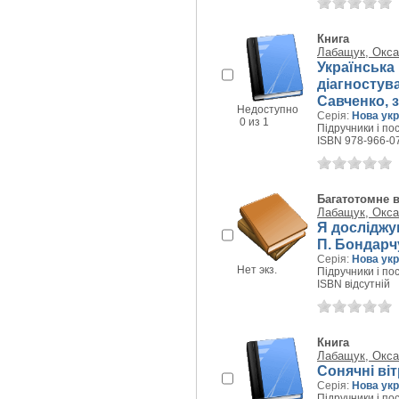
Книга
Лабащук, Окса
Українська 
діагностув
Савченко, з
Недоступно
Серія:
Нова укр
0 из 1
Підручники і пос
ISBN 978-966-0
Багатотомне 
Лабащук, Окса
Я досліджую 
П. Бондарчу
Серія:
Нова укр
Нет экз.
Підручники і пос
ISBN відсутній
Книга
Лабащук, Окса
Сонячні віт
Серія:
Нова укр
Підручники і пос