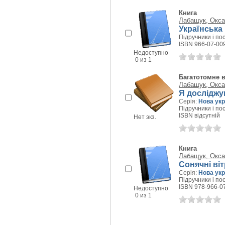
Книга
Лабащук, Окса
Українська
Підручники і пос
ISBN 966-07-00
Недоступно
0 из 1
Багатотомне 
Лабащук, Окса
Я досліджую
Серія:
Нова укр
Підручники і пос
ISBN відсутній
Нет экз.
Книга
Лабащук, Окса
Сонячні віт
Серія:
Нова укр
Підручники і пос
ISBN 978-966-0
Недоступно
0 из 1