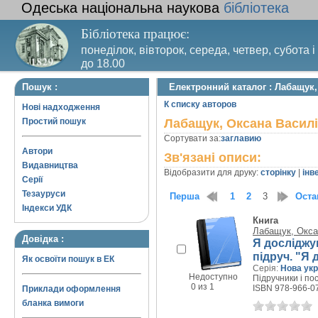
Одеська національна наукова
бібліотека
Бібліотека працює:
понеділок, вівторок, середа, четвер, субота і
до 18.00
Вихідний день – п’ятниця. Останній четвер м
Пошук :
Електронний каталог : Лабащук,
санітарний день
К списку авторов
Нові надходження
Простий пошук
Лабащук, Оксана Васил
Сортувати за:
заглавию
Автори
Зв'язані описи:
Видавництва
Відобразити для друку:
сторінку
|
інв
Серії
Тезауруси
Перша
1
2
3
Оста
Індекси УДК
Книга
Лабащук, Окса
Довідка :
Я досліджую
підруч. "Я 
Як освоїти пошук в ЕК
Серія:
Нова укр
Недоступно
Підручники і пос
0 из 1
ISBN 978-966-0
Приклади оформлення
бланка вимоги