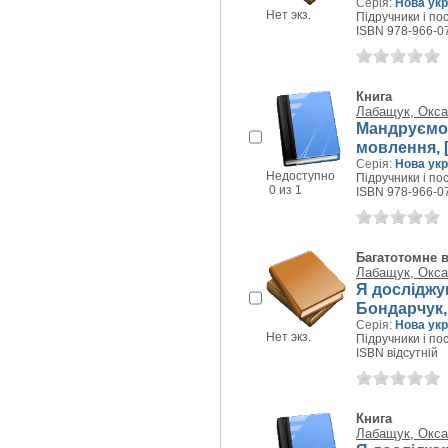
Серія:
Нова укр
Нет экз.
Підручники і пос
ISBN 978-966-0
Книга
Лабащук, Окса
Мандруємо 
мовлення, [
Серія:
Нова укр
Недоступно
Підручники і пос
0 из 1
ISBN 978-966-0
Багатотомне 
Лабащук, Окса
Я досліджую 
Бондарчук, 
Серія:
Нова укр
Нет экз.
Підручники і пос
ISBN відсутній
Книга
Лабащук, Окса