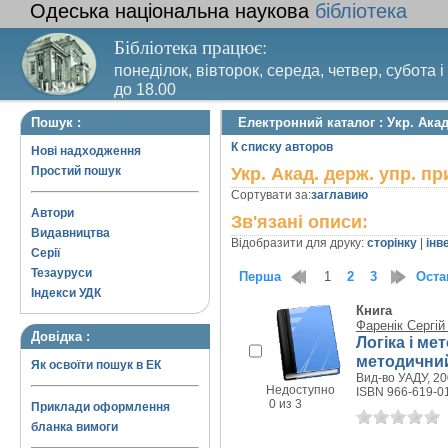
Одеська національна наукова
бібліотека
Бібліотека працює:
понеділок, вівторок, середа, четвер, субота і
до 18.00
Вихідний день – п’ятниця. Останній четвер м
Пошук :
Електронний каталог : Укр. Акад
санітарний день
К списку авторов
Нові надходження
Простий пошук
Укр. Акад. держ. упр. пр
Сортувати за:
заглавию
Автори
Зв'язані описи:
Видавництва
Відобразити для друку:
сторінку
|
інв
Серії
Тезауруси
Перша
1
2
3
Оста
Індекси УДК
Книга
Фаренік Сергій
Довідка :
Логіка і ме
методичний
Як освоїти пошук в ЕК
Вид-во УАДУ, 200
Недоступно
ISBN 966-619-0
0 из 3
Приклади оформлення
бланка вимоги