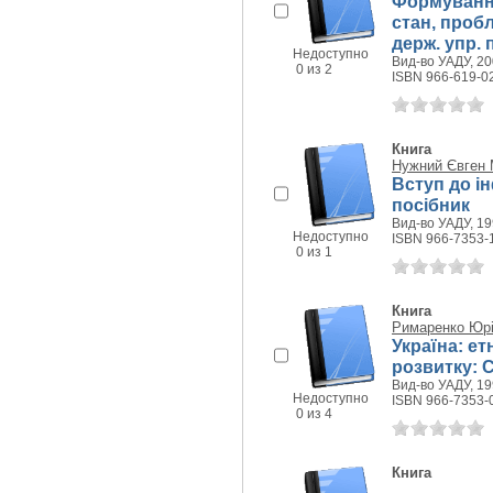
Формування
стан, пробл
держ. упр.
Недоступно
Вид-во УАДУ, 200
0 из 2
ISBN 966-619-0
Книга
Нужний Євген
Вступ до і
посібник
Вид-во УАДУ, 199
Недоступно
ISBN 966-7353-
0 из 1
Книга
Римаренко Юрі
Україна: е
розвитку: 
Вид-во УАДУ, 199
Недоступно
ISBN 966-7353-
0 из 4
Книга