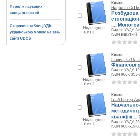
Книга
Перелік наукових
Надолішній Пе
Розбудова 
спеціальностей
етнонаціон
...: Моногр
Скорочені таблиці УДК
Недоступно
Вид-во УАДУ, Ас
українською мовою на веб-
0 из 3
ISBN відсутній
сайті UDCS
Книга
Іваницька Оль
Фінансові 
Вид-во УАДУ, 199
ISBN 966-7353-
Недоступно
0 из 2
Книга
Граб Віктор Ан
Навчально-
методичні 
кваліфік...:
Недоступно
Вид-во УАДУ, 200
0 из 1
ISBN 966-619-0