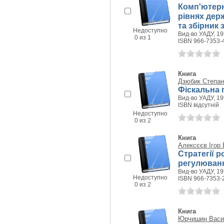
Комп'ютерн
рівнях дер
та збірник
Недоступно
Вид-во УАДУ, 199
0 из 1
ISBN 966-7353-
Книга
Дзюбик Степан
Фіскальна 
Вид-во УАДУ, 199
ISBN відсутній
Недоступно
0 из 2
Книга
Алексєєв Ігор
Стратегії 
регулюванн
Вид-во УАДУ, 199
Недоступно
ISBN 966-7353-
0 из 2
Книга
Юрчишин Васи