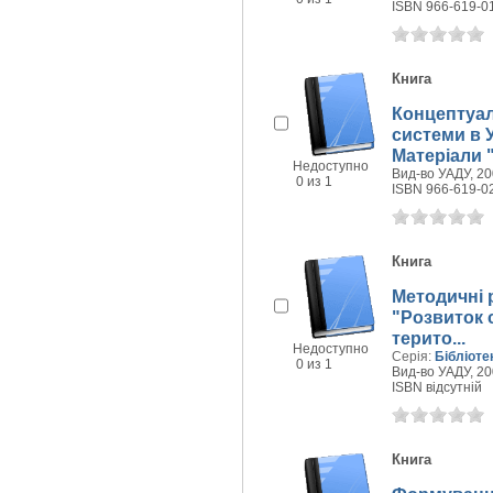
ISBN 966-619-0
Книга
Концептуал
системи в У
Матеріали "
Недоступно
Вид-во УАДУ, 200
0 из 1
ISBN 966-619-0
Книга
Методичні 
"Розвиток 
терито...
Недоступно
Серія:
Бібліоте
0 из 1
Вид-во УАДУ, 200
ISBN відсутній
Книга