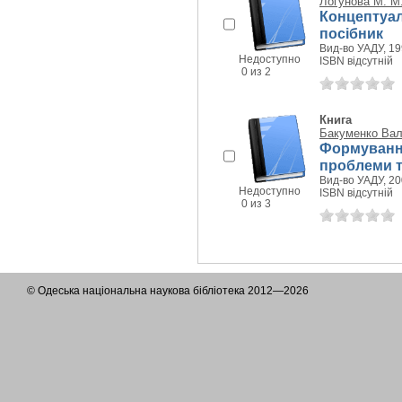
Логунова М. М
Концептуал
посібник
Вид-во УАДУ, 199
Недоступно
ISBN відсутній
0 из 2
Книга
Бакуменко Вал
Формування
проблеми т
Вид-во УАДУ, 200
Недоступно
ISBN відсутній
0 из 3
© Одеська національна наукова бібліотека 2012—2026