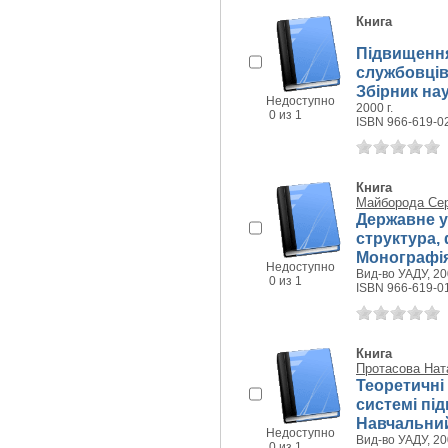
Книга
Підвищення
службовців
Збірник на
Недоступно
2000 г.
0 из 1
ISBN 966-619-0
Книга
Майборода Сер
Державне у
структура, ф
Монографі
Недоступно
Вид-во УАДУ, 200
0 из 1
ISBN 966-619-0
Книга
Протасова Ната
Теоретичні
системі під
Навчальний
Недоступно
Вид-во УАДУ, 200
0 из 1