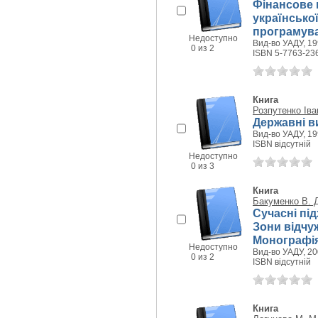
Фінансове 
українсько
програмува
Недоступно
Вид-во УАДУ, 199
0 из 2
ISBN 5-7763-23
Книга
Розпутенко Ів
Державні в
Вид-во УАДУ, 199
ISBN відсутній
Недоступно
0 из 3
Книга
Бакуменко В. 
Сучасні пі
Зони відчуж
Монографі
Недоступно
Вид-во УАДУ, 200
0 из 2
ISBN відсутній
Книга